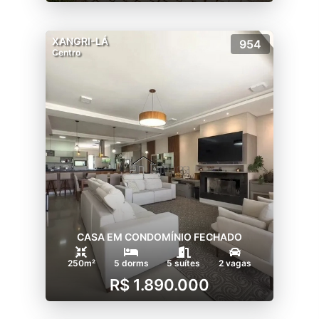
XANGRI-LÁ
954
Centro
CASA EM CONDOMÍNIO FECHADO
250m²
5 dorms
5 suítes
2 vagas
R$ 1.890.000