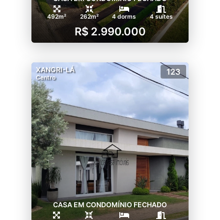
492m²
262m²
4 dorms
4 suítes
R$ 2.990.000
XANGRI-LÁ
123
Centro
CASA EM CONDOMÍNIO FECHADO