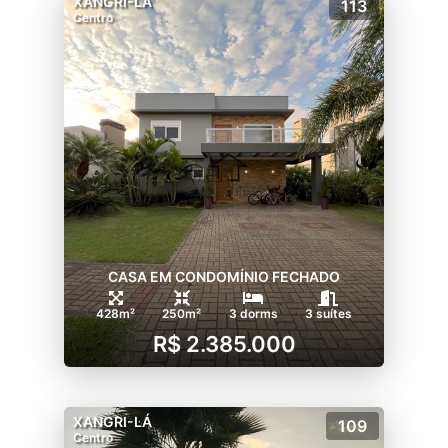
XANGRI-LÁ
113
Centro
CASA EM CONDOMÍNIO FECHADO
428m²
250m²
3 dorms
3 suítes
R$ 2.385.000
XANGRI-LÁ
109
Centro