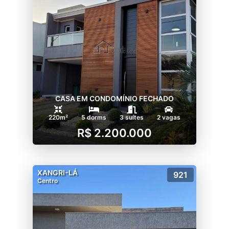
CASA EM CONDOMÍNIO FECHADO
220m²
5 dorms
3 suítes
2 vagas
R$ 2.200.000
XANGRI-LÁ
921
Centro