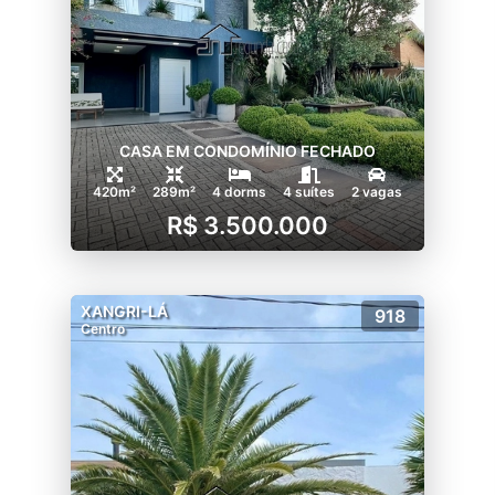
CASA EM CONDOMÍNIO FECHADO
420m²
289m²
4 dorms
4 suítes
2 vagas
R$ 3.500.000
XANGRI-LÁ
918
Centro