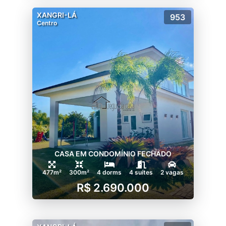
XANGRI-LÁ
953
Centro
CASA EM CONDOMÍNIO FECHADO
477m²
300m²
4 dorms
4 suítes
2 vagas
R$ 2.690.000