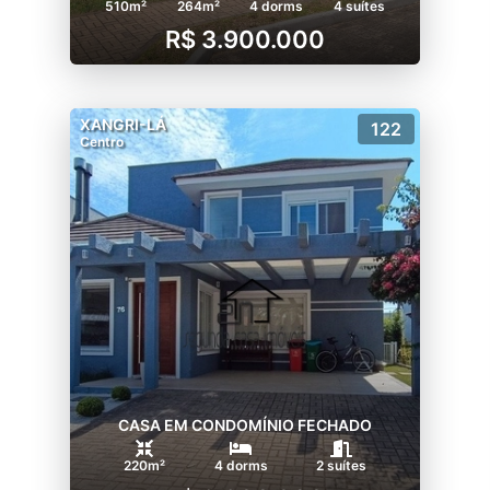
510m²
264m²
4 dorms
4 suítes
R$ 3.900.000
XANGRI-LÁ
122
Centro
CASA EM CONDOMÍNIO FECHADO
220m²
4 dorms
2 suítes