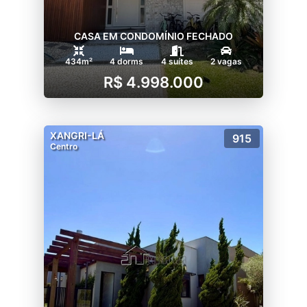
CASA EM CONDOMÍNIO FECHADO
434m²
4 dorms
4 suítes
2 vagas
R$ 4.998.000
XANGRI-LÁ
915
Centro