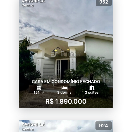
XANGRI-LÁ
952
Centro
CASA EM CONDOMÍNIO FECHADO
151m²
3 dorms
3 suítes
R$ 1.890.000
XANGRI-LÁ
924
Centro