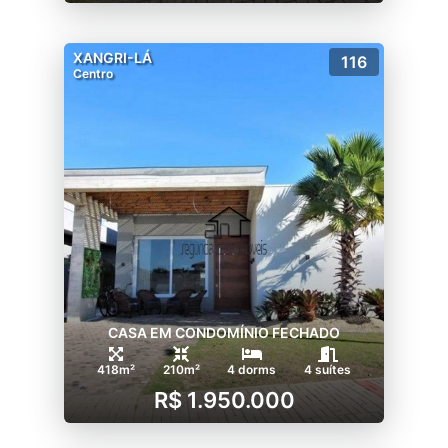
XANGRI-LÁ
116
Centro
CASA EM CONDOMÍNIO FECHADO
418m²
210m²
4 dorms
4 suítes
R$ 1.950.000