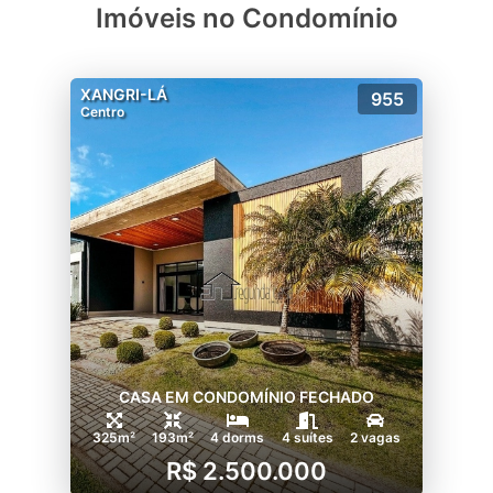
Imóveis no Condomínio
XANGRI-LÁ
955
Centro
CASA EM CONDOMÍNIO FECHADO
325m²
193m²
4 dorms
4 suítes
2 vagas
R$ 2.500.000