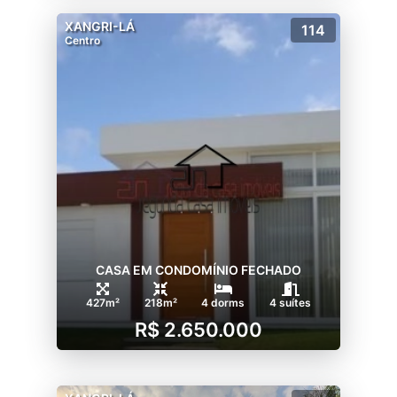
XANGRI-LÁ
114
Centro
CASA EM CONDOMÍNIO FECHADO
427m²
218m²
4 dorms
4 suítes
R$ 2.650.000