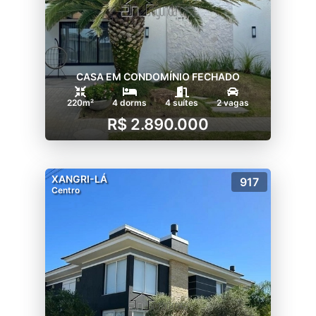
CASA EM CONDOMÍNIO FECHADO
220m²
4 dorms
4 suítes
2 vagas
R$ 2.890.000
XANGRI-LÁ
917
Centro