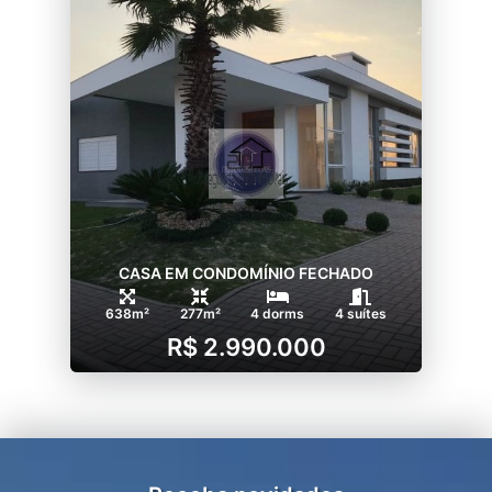
CASA EM CONDOMÍNIO FECHADO
638m²
277m²
4 dorms
4 suítes
R$ 2.990.000