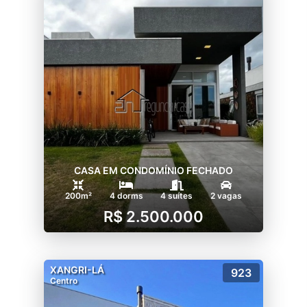
CASA EM CONDOMÍNIO FECHADO
200m²
4 dorms
4 suítes
2 vagas
R$ 2.500.000
XANGRI-LÁ
923
Centro