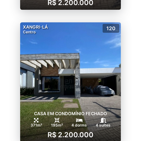
R$ 2.200.000
XANGRI-LÁ
120
Centro
CASA EM CONDOMÍNIO FECHADO
371m²
195m²
4 dorms
4 suítes
R$ 2.200.000