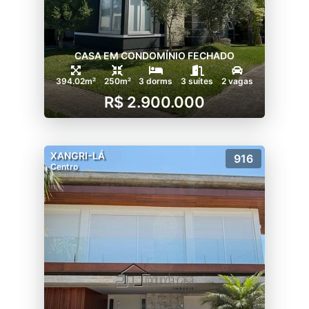
CASA EM CONDOMÍNIO FECHADO
394.02m²
250m²
3 dorms
3 suítes
2 vagas
R$ 2.900.000
XANGRI-LÁ
916
Centro