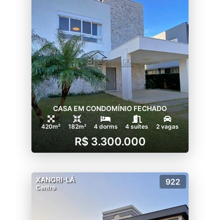
CASA EM CONDOMÍNIO FECHADO
420m²
182m²
4 dorms
4 suítes
2 vagas
R$ 3.300.000
XANGRI-LÁ
922
Centro