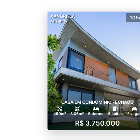
XANGRI-LÁ
105
Atlântida
CASA EM CONDOMÍNIO FECHADO
450m²
3.06m²
5 dorms
5 suítes
2 vaga
R$ 3.750.000