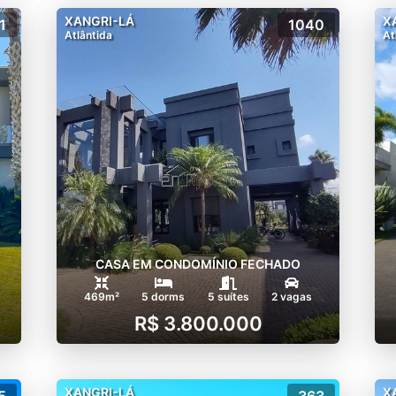
XANGRI-LÁ
X
1
1040
Atlântida
At
CASA EM CONDOMÍNIO FECHADO
469m²
5 dorms
5 suítes
2 vagas
R$ 3.800.000
XANGRI-LÁ
X
5
363