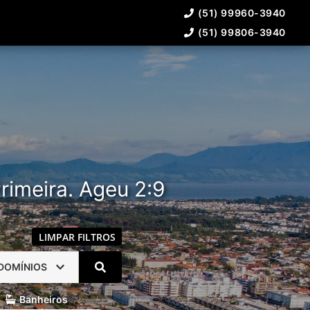
(51) 99960-3940
(51) 99806-3940
rimeira. Ageu 2:9
LIMPAR FILTROS
DOMÍNIOS
Banheiros