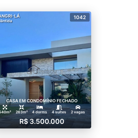
ANGRI-LÁ
1042
lântida
CASA EM CONDOMÍNIO FECHADO
540m²
263m²
4 dorms
4 suítes
2 vagas
R$ 3.500.000