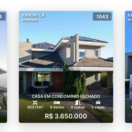
XANGRI-LÁ
X
4
1043
Atlântida
At
CASA EM CONDOMÍNIO FECHADO
s
303.11m²
4 dorms
4 suítes
2 vagas
R$ 3.650.000