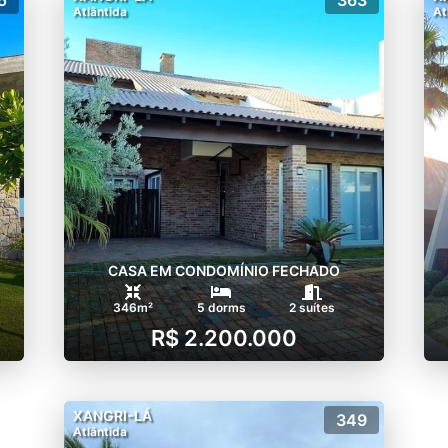
Atlântida
At
CASA EM CONDOMÍNIO FECHADO
346m²
5 dorms
2 suítes
R$ 2.200.000
XANGRI-LÁ
349
Atlântida