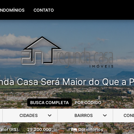
(51) 99960-3940
(51) 99806-3940
NDOMÍNIOS
CONTATO
nda Casa Será Maior do Que a P
BUSCA COMPLETA
POR CÓDIGO
CIDADES
BAIRROS
CON
alor (R$)
29.200.000
Dormitórios