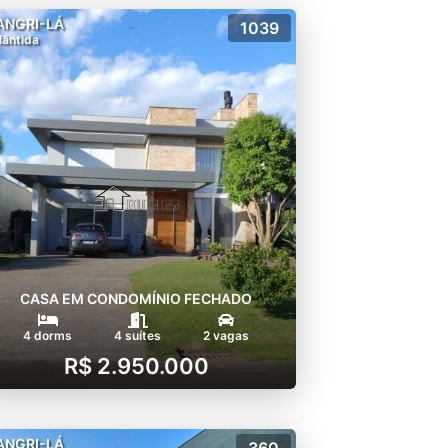
ANGRI-LÁ
1039
lântida
CASA EM CONDOMÍNIO FECHADO
4 dorms
4 suítes
2 vagas
R$ 2.950.000
ANGRI-LÁ
360