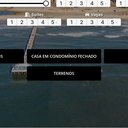
1
2
3
4
5
+
1
Suítes
Vagas
1
2
3
4
5
+
1
2
3
4
5
+
OS
CASA EM CONDOMÍNIO FECHADO
TERRENOS