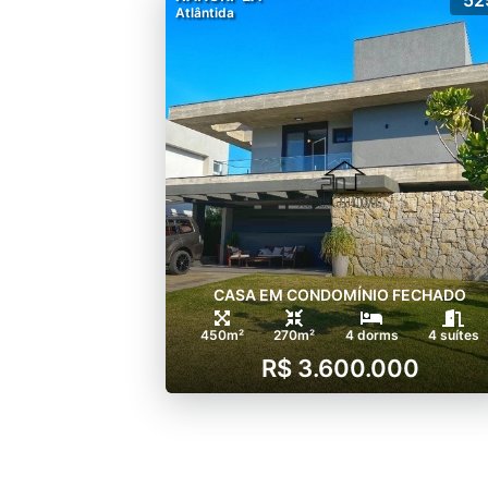
Atlântida
CASA EM CONDOMÍNIO FECHADO
450m²
270m²
4 dorms
4 suítes
R$ 3.600.000