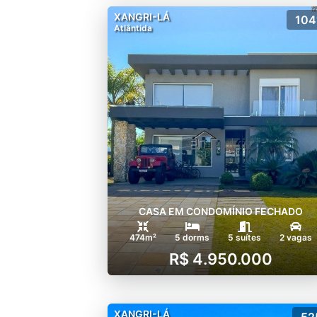
XANGRI-LÁ
104
Atlântida
CASA EM CONDOMÍNIO FECHADO
474m²
5 dorms
5 suítes
2 vagas
R$ 4.950.000
XANGRI-LÁ
52