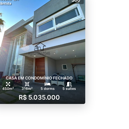
lântida
CASA EM CONDOMÍNIO FECHADO
450m²
316m²
5 dorms
5 suítes
R$ 5.035.000