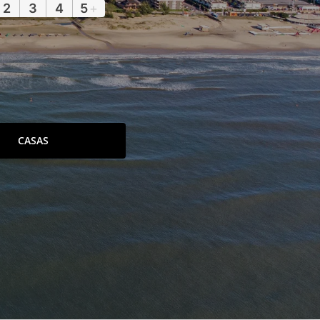
2
3
4
5
+
CASAS