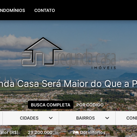
(51) 99960-3940
(51) 99806-3940
NDOMÍNIOS
CONTATO
nda Casa Será Maior do Que a P
BUSCA COMPLETA
POR CÓDIGO
CIDADES
BAIRROS
CON
alor (R$)
29.200.000
Dormitórios