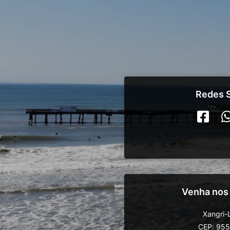
Redes S
Venha nos
Xangri-
CEP: 95