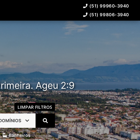
(51) 99960-3940
(51) 99806-3940
rimeira. Ageu 2:9
LIMPAR FILTROS
DOMÍNIOS
Banheiros