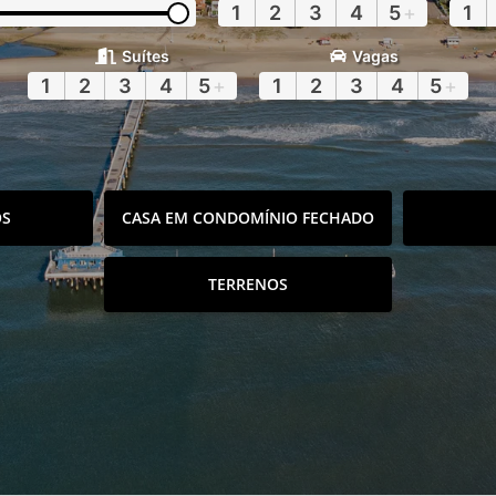
1
2
3
4
5
+
1
Suítes
Vagas
1
2
3
4
5
+
1
2
3
4
5
+
OS
CASA EM CONDOMÍNIO FECHADO
TERRENOS