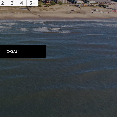
2
3
4
5
+
CASAS