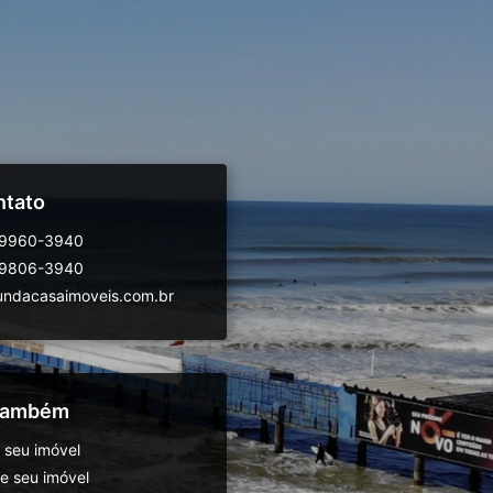
ntato
99960-3940
99806-3940
ndacasaimoveis.com.br
 também
 seu imóvel
 seu imóvel