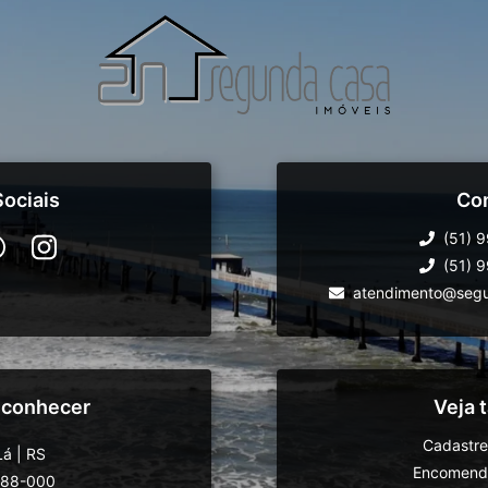
ociais
Co
(51) 
(51) 
atendimento@segu
 conhecer
Veja
Cadastre
Lá
|
RS
Encomende
588-000