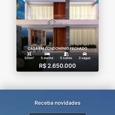
CASA EM CONDOMÍNIO FECHADO
225m²
5 dorms
5 suítes
2 vagas
R$ 2.650.000
Receba novidades