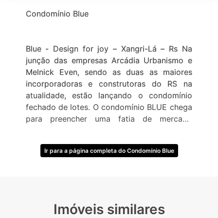
Condomínio Blue
Blue - Design for joy – Xangri-Lá – Rs Na
junção das empresas Arcádia Urbanismo e
Melnick Even, sendo as duas as maiores
incorporadoras e construtoras do RS na
atualidade, estão lançando o condomínio
fechado de lotes. O condomínio BLUE chega
para preencher uma fatia de mercado
carente dentre os condomínios fechados de
Xangri-Lá para clientes que procuram um
Ir para a página completa do Condomínio Blue
condomínio no centro da cidade e próximo
ao mar com fácil acesso pela Av.
Paraguassú, localização privilegiada no
ponto mais nobre entre os condomínio
Enseada Xangri-Lá e Las Dunas Beira Mar,
Imóveis similares
com terrenos de 250 m² a 460 m² . O