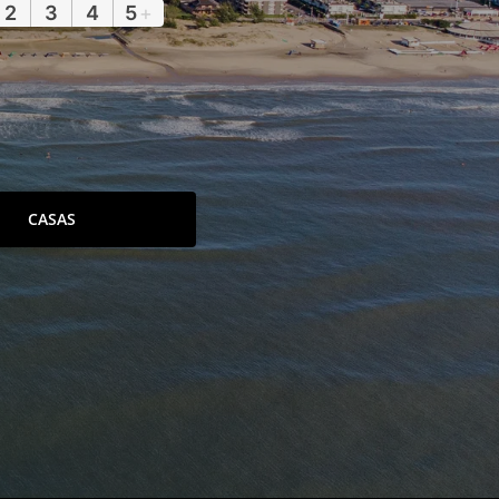
2
3
4
5
+
CASAS