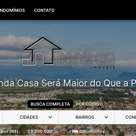
(51) 99960-3940
(51) 99806-3940
NDOMÍNIOS
CONTATO
nda Casa Será Maior do Que a P
BUSCA COMPLETA
POR CÓDIGO
CIDADES
BAIRROS
CON
alor (R$)
29.200.000
Dormitórios