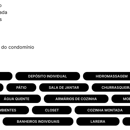
o
zada
s
DEPÓSITO INDIVIDUAL
HIDROMASSAGEM
PÁTIO
SALA DE JANTAR
CHURRASQUEIR
ÁGUA QUENTE
ARMÁRIOS DE COZINHA
MOB
MBIENTES
CLOSET
COZINHA MONTADA
BANHEIROS INDIVIDUAIS
LAREIRA