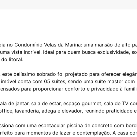
ia no Condomínio Velas da Marina: uma mansão de alto pa
ma vista incrível, ideal para quem busca exclusividade, s
o litoral.
este belíssimo sobrado foi projetado para oferecer elegân
O imóvel conta com 05 suítes, sendo uma suíte master com
nsados para proporcionar conforto e privacidade à famíli
ala de jantar, sala de estar, espaço gourmet, sala de TV co
ffice, lavanderia, adega e elevador, reunindo praticidade e
essiona com uma espetacular piscina de concreto com borda
perfeito para momentos de lazer e contemplação. A casa co