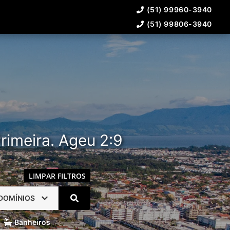
(51) 99960-3940
(51) 99806-3940
rimeira. Ageu 2:9
LIMPAR FILTROS
DOMÍNIOS
Banheiros