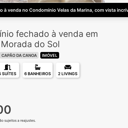
 à venda no Condomínio Velas da Marina, com vista incríve
nio fechado à venda em
 Morada do Sol
CAPÃO DA CANOA
IMÓVEL
5 SUÍTES
6 BANHEIROS
2 LIVINGS
00
o sujeitos a reajustes.