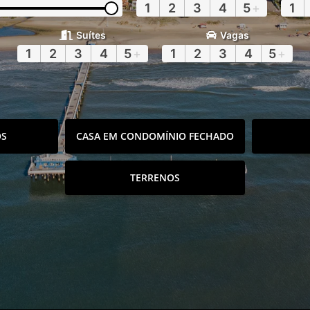
1
2
3
4
5
+
1
Suítes
Vagas
1
2
3
4
5
+
1
2
3
4
5
+
OS
CASA EM CONDOMÍNIO FECHADO
TERRENOS