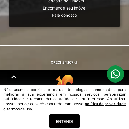
Cadastre seu imóvel
Encomende seu imóvel
Fale conosco
CRECI
24.167-J
Nós usamos cookies e outras tecnologias semelhantes para
melhorar a sua experiência em nossos serviços, personalizar
© DESENVOLVIDO PELA
AGIL.NET
publicidade e recomendar conteúdo de seu interesse. Ao utilizar
política de privacidade
nossos serviços, você concorda com nossa
Nós usamos cookies e outras tecnologias semelhantes para melhorar a
termos de uso
sua experiência em nossos serviços, personalizar publicidade e
e
.
recomendar conteúdo de seu interesse. Ao utilizar nossos serviços,
você concorda com nossa política de privacidade e termos de uso.
ENTENDI
Política de Privacidade
Termos de uso