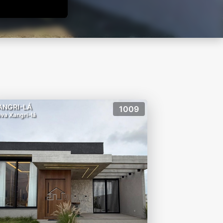
ANGRI-LÁ
1009
va Xangri-lá