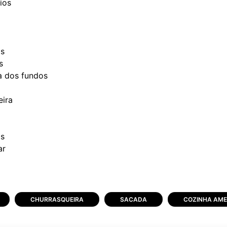
ios
os
s
a dos fundos
ira
os
CHURRASQUEIRA
SACADA
COZINHA AM