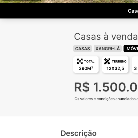
Casa
Casas à venda
CASAS
XANGRI-LÁ
IMÓV
TOTAL
TERRENO
390M²
12X32,5
3
R$ 1.500.
Os valores e condições anunciados aq
Descrição