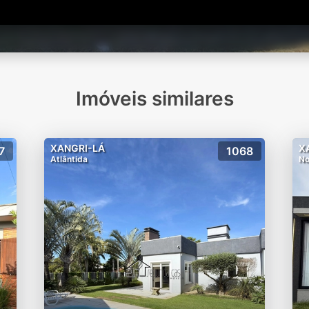
Imóveis similares
XANGRI-LÁ
X
7
1068
Atlântida
No