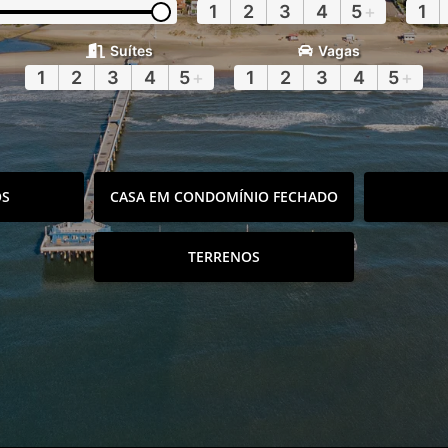
1
2
3
4
5
+
1
Suítes
Vagas
1
2
3
4
5
+
1
2
3
4
5
+
OS
CASA EM CONDOMÍNIO FECHADO
TERRENOS