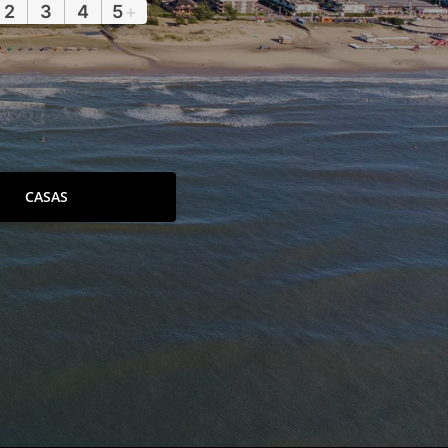
2
3
4
5
+
CASAS