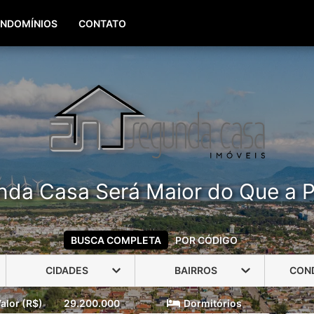
(51) 99960-3940
(51) 99806-3940
NDOMÍNIOS
CONTATO
nda Casa Será Maior do Que a P
BUSCA COMPLETA
POR CÓDIGO
CIDADES
BAIRROS
CON
alor (R$)
29.200.000
Dormitórios