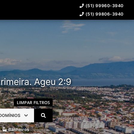
(51) 99960-3940
(51) 99806-3940
rimeira. Ageu 2:9
LIMPAR FILTROS
DOMÍNIOS
Banheiros