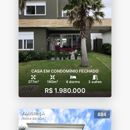
CASA EM CONDOMÍNIO FECHADO
277m²
190m²
4 dorms
3 suítes
R$ 1.980.000
XANGRI-LÁ
884
Noiva do Mar