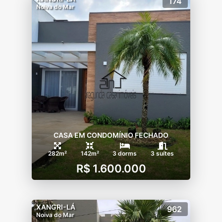
174
Noiva do Mar
CASA EM CONDOMÍNIO FECHADO
282m²
142m²
3 dorms
3 suítes
R$ 1.600.000
XANGRI-LÁ
962
Noiva do Mar