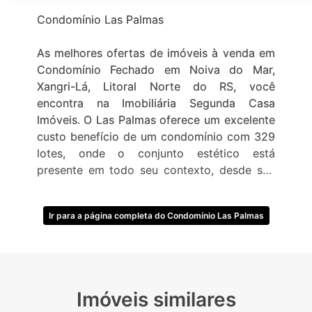
Condomínio Las Palmas
As melhores ofertas de imóveis à venda em
Condomínio Fechado em Noiva do Mar,
Xangri-Lá, Litoral Norte do RS, você
encontra na Imobiliária Segunda Casa
Imóveis. O Las Palmas oferece um excelente
custo benefício de um condomínio com 329
lotes, onde o conjunto estético está
presente em todo seu contexto, desde sua
arquitetura mediterrânea, inspirada no estilo
de Punta del Este, até seu conceito de
Ir para a página completa do Condomínio Las Palmas
marca, oferece uma estrutura de lazer e
descanso por um preço extraordinariamente
baixo comparado aos demais. Lotes, casas e
sobrados bem localizados com acesso via
estrada do mar. Além da comodidade de ter
Imóveis similares
um paradouro beira mar com serviço de bar,