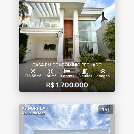
CASA EM CONDOMÍNIO FECHADO
276.55m²
180m²
3 dorms
3 suítes
2 vagas
R$ 1.700.000
XANGRI-LÁ
151
Noiva do Mar