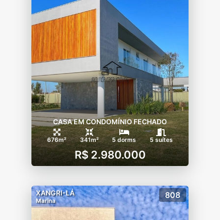
CASA EM CONDOMÍNIO FECHADO
676m²
341m²
5 dorms
5 suítes
R$ 2.980.000
XANGRI-LÁ
808
Marina