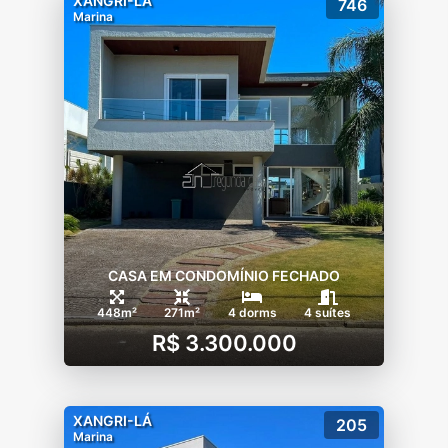
XANGRI-LÁ
746
Marina
CASA EM CONDOMÍNIO FECHADO
448m²
271m²
4 dorms
4 suítes
R$ 3.300.000
XANGRI-LÁ
205
Marina