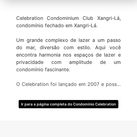
Celebration Condominium Club Xangri-Lá,
condomínio fechado em Xangri-Lá.
Um grande complexo de lazer a um passo
do mar, diversão com estilo. Aqui você
encontra harmonia nos espaços de lazer e
privacidade com amplitude de um
condomínio fascinante.
O Celebration foi lançado em 2007 e possui
uma área de mais de 21 mil m², 182 terrenos
com metragens entre 450 m² à 700 m², com
Ir para a página completa do Condomínio Celebration
54% de área livre e 85% dos terrenos de
frente para grandes lagos.
Já pensou em ter sempre o mar ao seu
alcance, viver incríveis momentos de