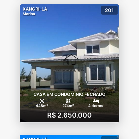
XANGRI-LÁ
201
Marina
CASA EM CONDOMÍNIO FECHADO
448m²
274m²
4 dorms
R$ 2.650.000