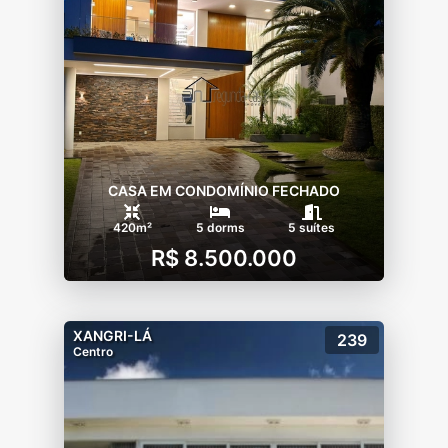
CASA EM CONDOMÍNIO FECHADO
420m²
5 dorms
5 suítes
R$ 8.500.000
XANGRI-LÁ
239
Centro