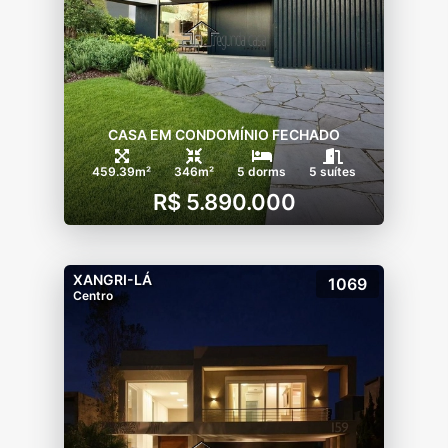
CASA EM CONDOMÍNIO FECHADO
459.39m²
346m²
5 dorms
5 suítes
R$ 5.890.000
XANGRI-LÁ
1069
Centro