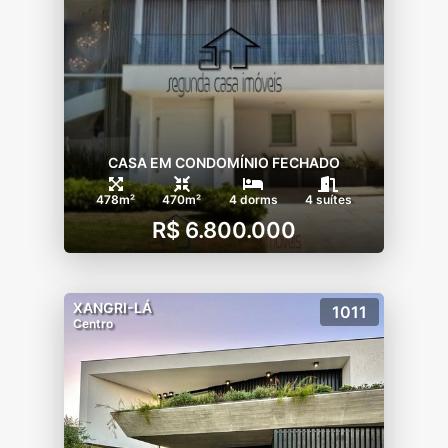
CASA EM CONDOMÍNIO FECHADO
478m²
470m²
4 dorms
4 suítes
R$ 6.800.000
XANGRI-LÁ
1011
Centro