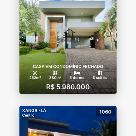
CASA EM CONDOMÍNIO FECHADO
452m²
380m²
5 dorms
5 suítes
R$ 5.980.000
XANGRI-LÁ
1060
Centro