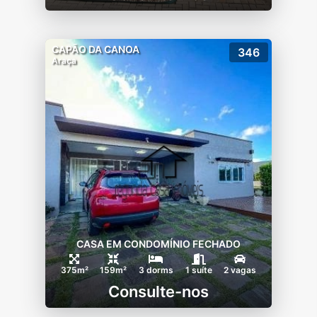
CAPÃO DA CANOA
346
Araça
CASA EM CONDOMÍNIO FECHADO
375m²
159m²
3 dorms
1 suíte
2 vagas
Consulte-nos