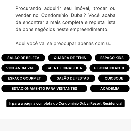
Procurando adquirir seu imóvel, trocar ou
vender no Condomínio Dubai? Você acaba
de encontrar a mais completa e repleta lista
de bons negócios neste empreendimento.
Aqui você vai se preocupar apenas com uma
coisa: Escolher uma entre as mais de 20
opções de lazer distribuídas em 340 mil m².
SALÃO DE BELEZA
QUADRA DE TÊNIS
ESPAÇO KIDS
Nada como poder viver grandes momentos.
VIGILÂNCIA 24H
SALA DE GINÁSTICA
PISCINA INFANTIL
O empreendimento foi lançado em 2011 e
ESPAÇO GOURMET
SALÃO DE FESTAS
QUIOSQUE
possui uma área de mais de 340 mil m², 489
ESTACIONAMENTO PARA VISITANTES
ACADEMIA
terrenos para construção da sua casa de
praia, ou opções de casas e sobrados
Ir para a página completa do Condomínio Dubai Resort Residencial
prontos para uso.
Em localização privilegiada, junto à entrada
principal de Capão da Canoa, o condomínio