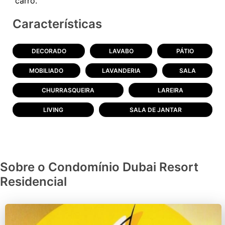
Características
DECORADO
LAVABO
PÁTIO
MOBILIADO
LAVANDERIA
SALA
CHURRASQUEIRA
LAREIRA
LIVING
SALA DE JANTAR
Sobre o Condomínio Dubai Resort
Residencial