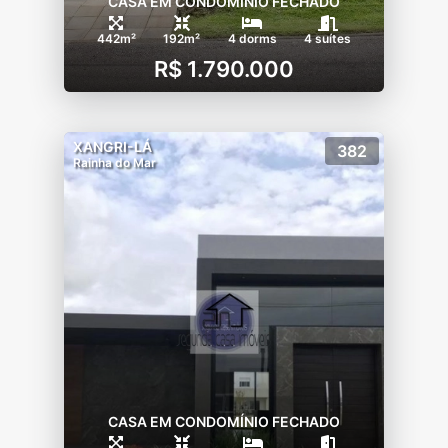
CASA EM CONDOMÍNIO FECHADO
442m²
192m²
4 dorms
4 suítes
R$ 1.790.000
XANGRI-LÁ
382
Rainha do Mar
CASA EM CONDOMÍNIO FECHADO