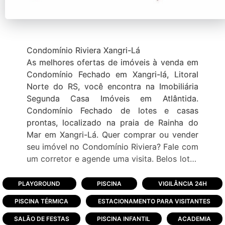
Condomínio Riviera Xangri-Lá
As melhores ofertas de imóveis à venda em
Condomínio Fechado em Xangri-lá, Litoral
Norte do RS, você encontra na Imobiliária
Segunda Casa Imóveis em Atlântida.
Condomínio Fechado de lotes e casas
prontas, localizado na praia de Rainha do
Mar em Xangri-Lá. Quer comprar ou vender
seu imóvel no Condomínio Riviera? Fale com
um corretor e agende uma visita. Belos lotes
para construir e excelentes casas e
sobrados à venda! Imagine um condomínio
PLAYGROUND
PISCINA
VIGILÂNCIA 24H
que está ali, só esperando você e sua família
PISCINA TÉRMICA
ESTACIONAMENTO PARA VISITANTES
para usufruir do melhor no litoral. Quer
descanso? Então que tal o privilégio de
SALÃO DE FESTAS
PISCINA INFANTIL
ACADEMIA