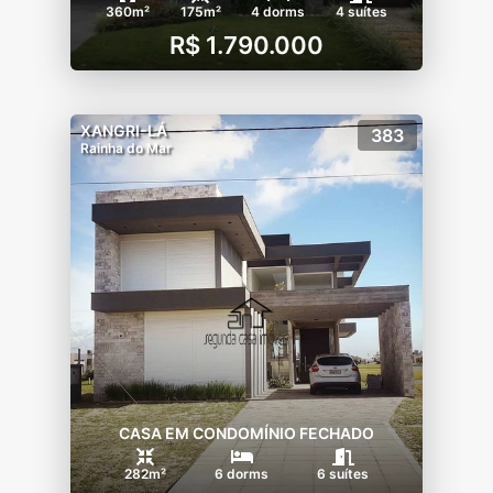
360m²
175m²
4 dorms
4 suítes
R$ 1.790.000
XANGRI-LÁ
383
Rainha do Mar
CASA EM CONDOMÍNIO FECHADO
282m²
6 dorms
6 suítes