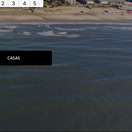
2
3
4
5
+
CASAS