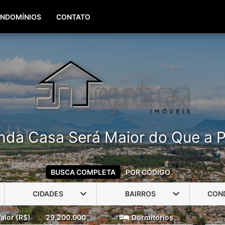
(51) 99960-3940
(51) 99806-3940
NDOMÍNIOS
CONTATO
nda Casa Será Maior do Que a P
BUSCA COMPLETA
POR CÓDIGO
CIDADES
BAIRROS
CON
alor (R$)
29.200.000
Dormitórios