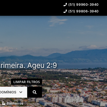
(51) 99960-3940
(51) 99806-3940
rimeira. Ageu 2:9
LIMPAR FILTROS
DOMÍNIOS
Banheiros