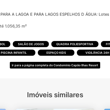
PARA A LAGOA E PARA LAGOS ESPELHOS D ÁGUA: Lotes d
té 1.056,35 m²
to: 436.772,69 m²
BOL
SALÃO DE JOGOS
QUADRA POLIESPORTIVA
FI
ental: 110.727 m² Área destinação pública: 69.293,49 m²
PISCINA INFANTIL
ESPAÇO KIDS
VIGILÂNCIA 24H
3,18m²
Ir para a página completa do Condomínio Capão Ilhas Resort
m²
0 m² Sistema viário: 85.756,15m²
Imóveis similares
,13 m²
as com grama para recolhimento de águas pluviais Rede de