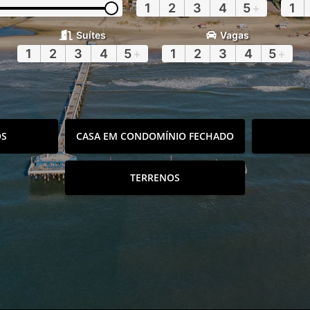
1
2
3
4
5
+
1
Suítes
Vagas
1
2
3
4
5
+
1
2
3
4
5
+
OS
CASA EM CONDOMÍNIO FECHADO
TERRENOS