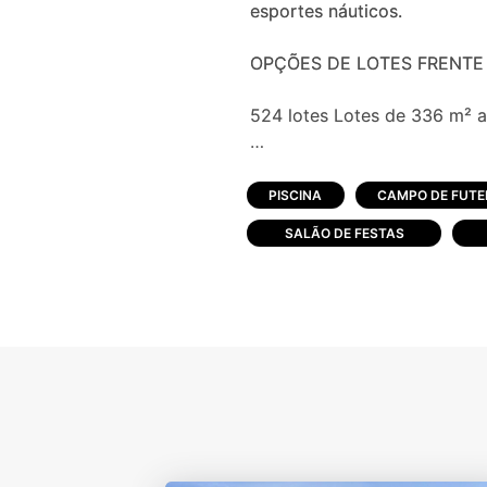
esportes náuticos.
OPÇÕES DE LOTES FRENTE 
524 lotes Lotes de 336 m² a
Área total do empreendimen
PISCINA
CAMPO DE FUTE
Área de preservação permanente ambi
SALÃO DE FESTAS
Área total matrícula: 616.79
Área total lotes: 201.239,71 
Área condominial: 102.662,7
Área espelhos d água: 47.114
Passeios pavimentados Calh