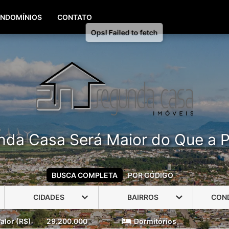
(51) 99960-3940
(51) 99806-3940
NDOMÍNIOS
CONTATO
nda Casa Será Maior do Que a P
BUSCA COMPLETA
POR CÓDIGO
CIDADES
BAIRROS
CON
alor (R$)
29.200.000
Dormitórios