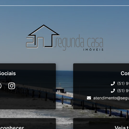
ociais
Co
(51) 
(51) 
atendimento@segu
 conhecer
Veja