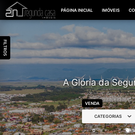
PÁGINA INICIAL
IMÓVEIS
CO
FILTROS
A Glória da Segu
VENDA
CATEGORIAS
0
V