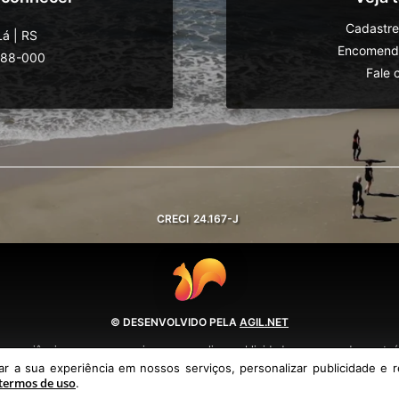
Cadastre
Lá
|
RS
Encomende
588-000
Fale 
CRECI
24.167-J
© DESENVOLVIDO PELA
AGIL.NET
 experiência em nossos serviços, personalizar publicidade e recomendar conteúd
política de privacidade e termos de uso.
 a sua experiência em nossos serviços, personalizar publicidade e r
termos de uso
.
Política de Privacidade
Termos de uso