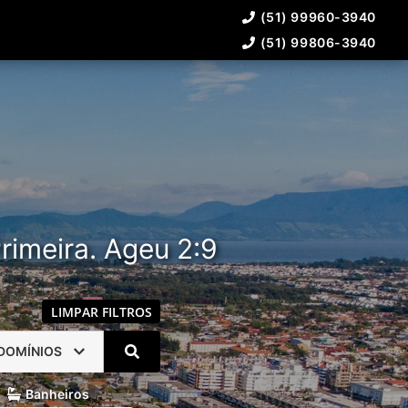
(51) 99960-3940
(51) 99806-3940
rimeira. Ageu 2:9
LIMPAR FILTROS
DOMÍNIOS
Banheiros