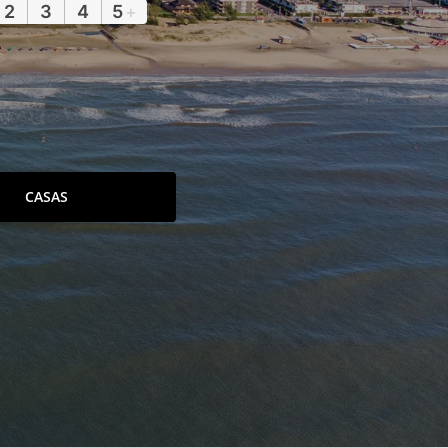
2
3
4
5
+
CASAS