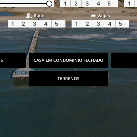
1
2
3
4
5
+
1
Suítes
Vagas
1
2
3
4
5
+
1
2
3
4
5
+
OS
CASA EM CONDOMÍNIO FECHADO
TERRENOS