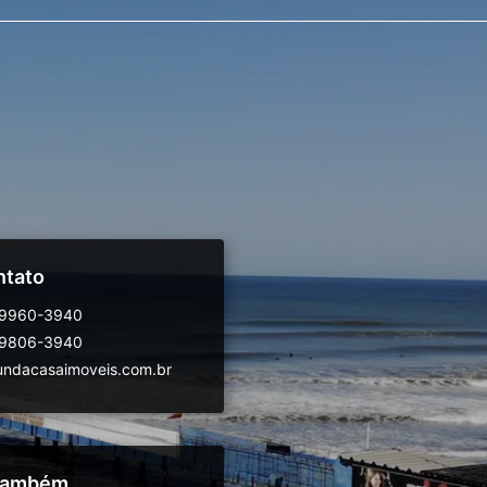
ntato
99960-3940
99806-3940
ndacasaimoveis.com.br
 também