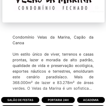
Condomínio Velas da Marina, Capão da
Canoa
Um estilo único de viver, terrenos e casas
prontas, lazer e moradia de alto padrão,
qualidade de vida e preservação ecológica,
esportes náuticos e terrestres, emolduram
este cenário paradisíaco. Mais de
368.000m² de lazer e 83.278m² de áreas
verdes. O Velas da Marina é um sofisticado
empreendimento imobiliário a beira da lagoa
dos quadros junto a natureza e com duas
SALÃO DE FESTAS
PORTARIA 24H
ACADEMIA
marinas exclusivas. Você é nosso convidado