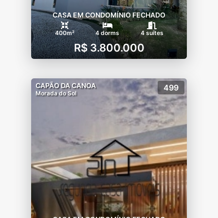
CASA EM CONDOMÍNIO FECHADO
400m²
4 dorms
4 suítes
R$ 3.800.000
CAPÃO DA CANOA
499
Morada do Sol