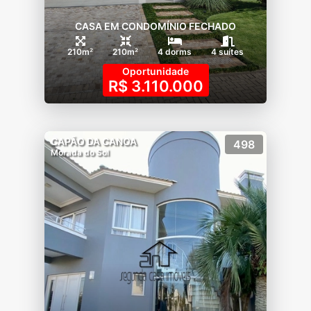
CASA EM CONDOMÍNIO FECHADO
210m²
210m²
4 dorms
4 suítes
Oportunidade
R$ 3.110.000
CAPÃO DA CANOA
498
Morada do Sol