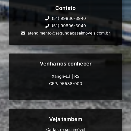
Contato
(51) 99960-3940
(51) 99806-3940
atendimento@segundacasaimoveis.com.br
Venha nos conhecer
Xangri-Lá
|
RS
CEP: 95588-000
Veja também
Cadastre seu imóvel