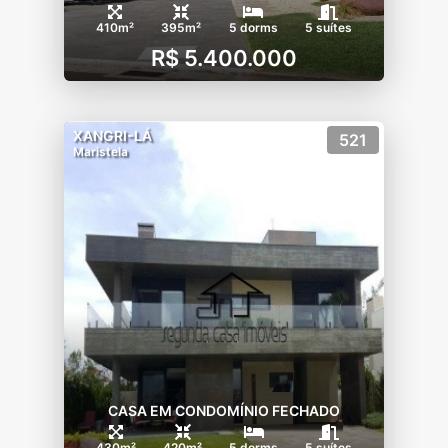
410m²
395m²
5 dorms
5 suítes
R$ 5.400.000
XANGRI-LÁ
521
Maristela
CASA EM CONDOMÍNIO FECHADO
430m²
420m²
5 dorms
5 suítes