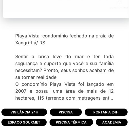
Playa Vista, condomínio fechado na praia de
Xangri-Lá/ RS.
Sentir a brisa leve do mar e ter toda
segurança e suporte que você e sua família
necessitam? Pronto, seus sonhos acabam de
se tornar realidade.
O condomínio Playa Vista foi lançado em
2007 e possui uma área de mais de 12
hectares, 115 terrenos com metragens entre
420 m² a 590 m² e casas de alto padrão a
sua espera.
VIGILÂNCIA 24H
PISCINA
PORTARIA 24H
ESPAÇO GOURMET
PISCINA TÉRMICA
ACADEMIA
O empreendimento conta com instalações