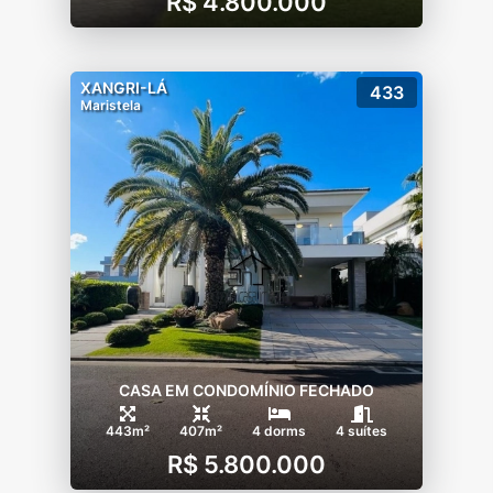
R$ 4.800.000
XANGRI-LÁ
433
Maristela
CASA EM CONDOMÍNIO FECHADO
443m²
407m²
4 dorms
4 suítes
R$ 5.800.000