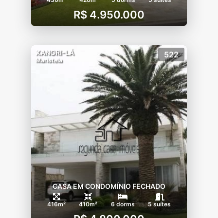
R$ 4.950.000
XANGRI-LÁ
522
Maristela
CASA EM CONDOMÍNIO FECHADO
416m²
410m²
6 dorms
5 suítes