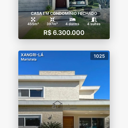
CASA EM CONDOMÍNIO FECHADO
455m²
397m²
4 dorms
4 suítes
R$ 6.300.000
XANGRI-LÁ
1025
Maristela