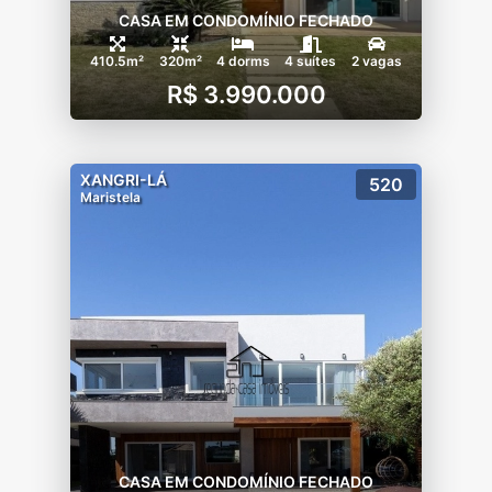
CASA EM CONDOMÍNIO FECHADO
410.5m²
320m²
4 dorms
4 suítes
2 vagas
R$ 3.990.000
XANGRI-LÁ
520
Maristela
CASA EM CONDOMÍNIO FECHADO