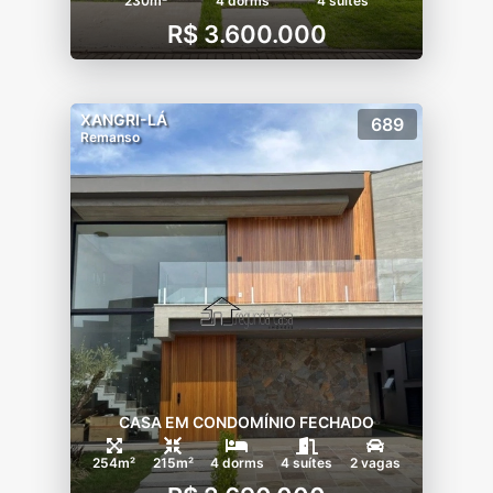
230m²
4 dorms
4 suítes
R$ 3.600.000
XANGRI-LÁ
689
Remanso
CASA EM CONDOMÍNIO FECHADO
254m²
215m²
4 dorms
4 suítes
2 vagas