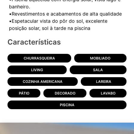
banheiro.
▪️Revestimentos e acabamentos de alta qualidade
▪️Espetacular vista do pôr do sol, excelente
Características
CHURRASQUEIRA
MOBILIADO
LIVING
SALA
COZINHA AMERICANA
LAREIRA
PÁTIO
DECORADO
LAVABO
PISCINA