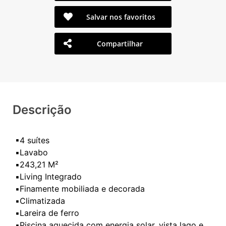
Salvar nos favoritos
Compartilhar
Descrição
▪4 suítes
▪️Lavabo
▪️243,21 M²
▪️Living Integrado
▪️Finamente mobiliada e decorada
▪️Climatizada
▪️Lareira de ferro
▪️Piscina aquecida com energia solar, vista lago e