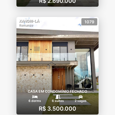
R$ 2.690.000
XANGRI-LÁ
1079
Remanso
CASA EM CONDOMÍNIO FECHADO
6 dorms
6 suítes
2 vagas
R$ 3.500.000