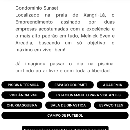
Condomínio Sunset
Localizado na praia de Xangri-Lá, o
Empreendimento assinado por duas
empresas acostumadas com a excelência e
o mais alto padrão em tudo, Melnick Even e
Arcadia, buscando um só objetivo: o
máximo em viver bem!
Já imaginou passar o dia na piscina,
curtindo ao ar livre e com toda a liberdade?
Reunir os amigos para viver momentos de
diversão? Ver os filhos brincando felizes,
PISCINA TÉRMICA
ESPAÇO GOURMET
ACADEMIA
aproveitando cada segundo de segurança?
VIGILÂNCIA 24H
ESTACIONAMENTO PARA VISITANTES
O Empreendimento possui mais de 18
CHURRASQUEIRA
SALA DE GINÁSTICA
ESPAÇO TEEN
hectares de área total, distribuídos em 346
CAMPO DE FUTEBOL
lotes com metragens a partir de 250m²,
lotes frente lago a partir de 300m².