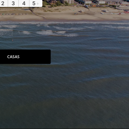
2
3
4
5
+
CASAS