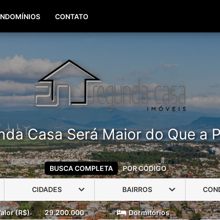
(51) 99960-3940
(51) 99806-3940
NDOMÍNIOS
CONTATO
nda Casa Será Maior do Que a P
BUSCA COMPLETA
POR CÓDIGO
CIDADES
BAIRROS
CON
alor (R$)
29.200.000
Dormitórios