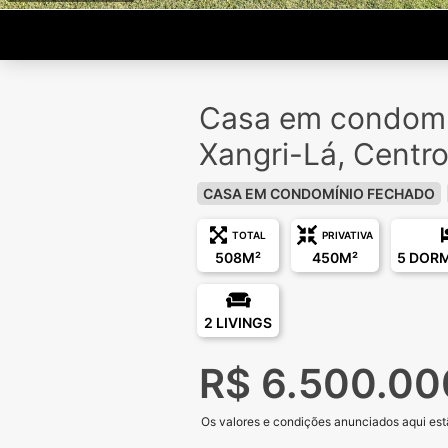
Casa em condomí
Xangri-Lá, Centr
CASA EM CONDOMÍNIO FECHADO
TOTAL
PRIVATIVA
508M²
450M²
5 DOR
2 LIVINGS
R$ 6.500.00
Os valores e condições anunciados aqui estã