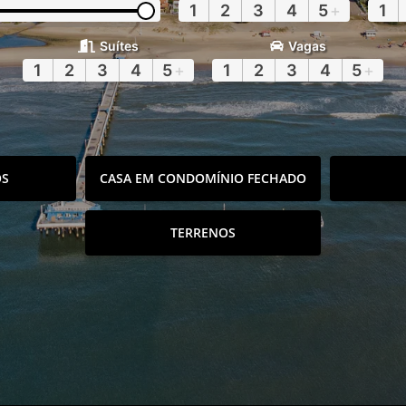
1
2
3
4
5
+
1
Suítes
Vagas
1
2
3
4
5
+
1
2
3
4
5
+
OS
CASA EM CONDOMÍNIO FECHADO
TERRENOS