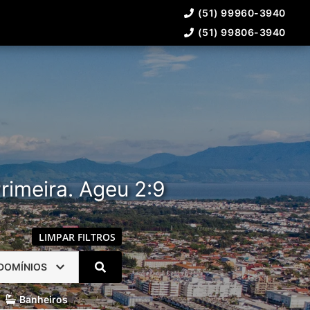
(51) 99960-3940
(51) 99806-3940
rimeira. Ageu 2:9
LIMPAR FILTROS
DOMÍNIOS
Banheiros