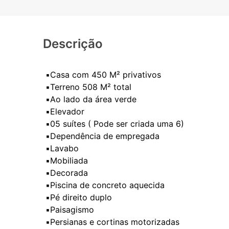
Descrição
▪️Casa com 450 M² privativos
▪️Terreno 508 M² total
▪️Ao lado da área verde
▪️Elevador
▪️05 suítes ( Pode ser criada uma 6)
▪️Dependência de empregada
▪️Lavabo
▪️Mobiliada
▪️Decorada
▪️Piscina de concreto aquecida
▪️Pé direito duplo
▪️Paisagismo
▪️Persianas e cortinas motorizadas