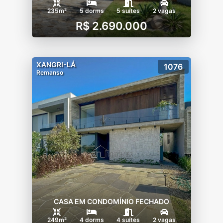
235m²
5 dorms
5 suítes
2 vagas
R$ 2.690.000
XANGRI-LÁ
1076
Remanso
CASA EM CONDOMÍNIO FECHADO
249m²
4 dorms
4 suítes
2 vagas