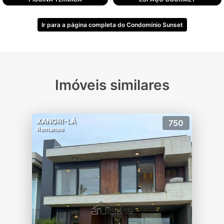
lotes com metragens a partir de 250m²,
lotes frente lago a partir de 300m².
Ir para a página completa do Condomínio Sunset
Com uma ótima infra estrutura, condomínio
dispõe de:
Clube com decks, piscina de 435m² com
borda infinita, vista para o lago.
02 Espaços Gourmet totalmente decorados
Imóveis similares
e equipados com capacidade para 24
pessoas sentadas cada.
Fitness equipado para diversas atividades.
XANGRI-LÁ
750
Kids Park com brinquedos lúdicos e
Remanso
pedagógicos.
Piscina indoor com duas raias de 20m.
Pool Bar completo e equipado com vista
para o lago.
Pórtico com acesso monitorado, cancelas e
guarita blindada, portões eletrônicos e
projeto de segurança.
- Pórtico de acesso