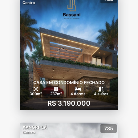
Centro
CASA EM CONDOMÍNIO FECHADO
300m²
237m²
4 dorms
4 suítes
R$ 3.190.000
XANGRI-LÁ
735
Centro