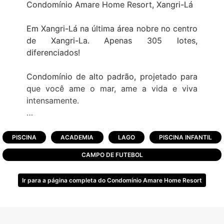
Condomínio Amare Home Resort, Xangri-Lá
Em Xangri-Lá na última área nobre no centro
de Xangri-La. Apenas 305 lotes,
diferenciados!
Condomínio de alto padrão, projetado para
que você ame o mar, ame a vida e viva
intensamente.
Descrição do Condomínio:
PISCINA
ACADEMIA
LAGO
PISCINA INFANTIL
-Pórtico de entrada;
CAMPO DE FUTEBOL
-Fitness center completo;
-Salão de festas;
Ir para a página completa do Condomínio Amare Home Resort
-Piscina;
-Piscina infantil;
-Espaço gourmet com churrasqueira;
-Quadras esportivas;