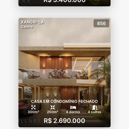
XANGRI-LÁ
856
Centro
CASA EM CONDOMÍNIO FECHADO
300m²
250m²
4 dorms
4 suítes
R$ 2.690.000