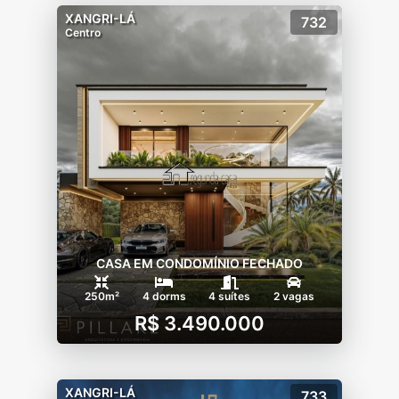
XANGRI-LÁ
732
Centro
CASA EM CONDOMÍNIO FECHADO
250m²
4 dorms
4 suítes
2 vagas
R$ 3.490.000
XANGRI-LÁ
733