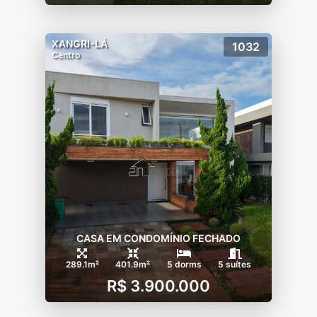
XANGRI-LÁ
1032
Centro
CASA EM CONDOMÍNIO FECHADO
289.1m²
401.9m²
5 dorms
5 suítes
R$ 3.900.000