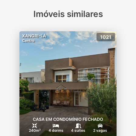
Imóveis similares
XANGRI-LÁ
1021
Centro
CASA EM CONDOMÍNIO FECHADO
240m²
4 dorms
4 suítes
2 vagas