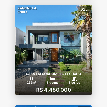
XANGRI-LÁ
625
Centro
CASA EM CONDOMÍNIO FECHADO
265m²
5 dorms
5 suítes
R$ 4.480.000