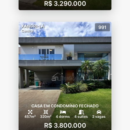
R$ 3.290.000
XANGRI-LÁ
991
Centro
CASA EM CONDOMÍNIO FECHADO
457m²
320m²
4 dorms
4 suítes
2 vagas
R$ 3.800.000