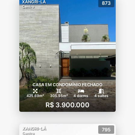
XANGRI-LÁ
873
Centro
CASA EM CONDOMÍNIO FECHADO
425.69m²
305.55m²
4 dorms
4 suítes
R$ 3.900.000
XANGRI-LÁ
795
Centro