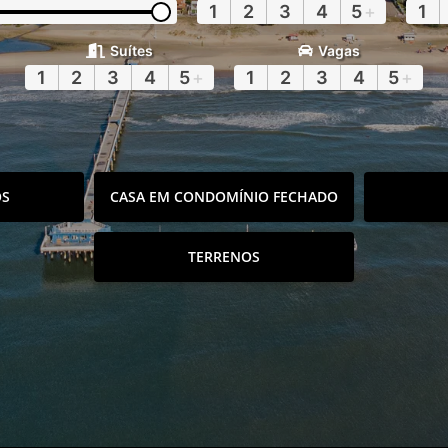
1
2
3
4
5
+
1
Suítes
Vagas
1
2
3
4
5
+
1
2
3
4
5
+
OS
CASA EM CONDOMÍNIO FECHADO
TERRENOS