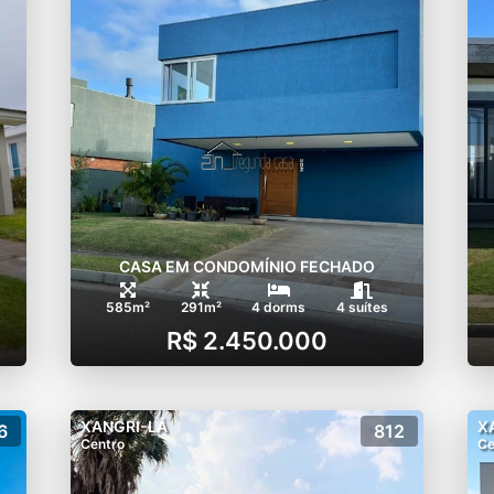
CASA EM CONDOMÍNIO FECHADO
585m²
291m²
4 dorms
4 suítes
R$ 2.450.000
XANGRI-LÁ
X
6
812
Centro
Ce