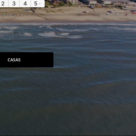
2
3
4
5
+
CASAS