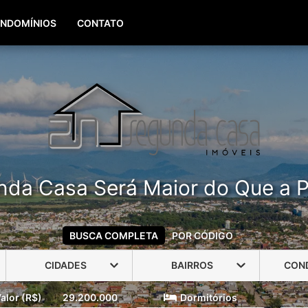
(51) 99960-3940
(51) 99806-3940
NDOMÍNIOS
CONTATO
nda Casa Será Maior do Que a P
BUSCA COMPLETA
POR CÓDIGO
CIDADES
BAIRROS
CON
alor (R$)
29.200.000
Dormitórios