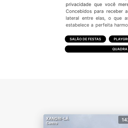
privacidade que você mer
Concebidos para receber a
lateral entre elas, o que 
estabelece a perfeita harmo
proporcionando leveza ao con
projeto paisagístico, amplas
SALÃO DE FESTAS
PLAYG
são as principais caracterís
QUADRA 
- Brinquedoteca
- Circuito Fechado TV
- Churrasqueira Social
- Condominio Fechado
- Empresa De Monitorament
- Entrada Serviço
- Espaço Gourmet
- Estacionamento para Visit
- Guarita
XANGRI-LÁ
14
- Jardim
Centro
- Lagos