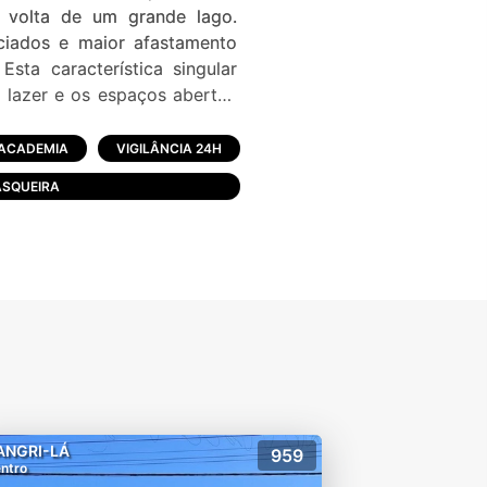
 volta de um grande lago.
ciados e maior afastamento
sta característica singular
, lazer e os espaços abertos
alidade superior, o mais belo
 integral durante todo o ano,
ACADEMIA
VIGILÂNCIA 24H
SQUEIRA
ANGRI-LÁ
959
ntro