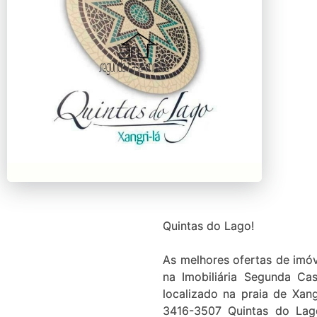
Quintas do Lago!
As melhores ofertas de imó
na Imobiliária Segunda Ca
localizado na praia de Xan
3416-3507 Quintas do Lago possui a atmosfera ideal pra você desfrutar a vida,com toda a tranqüilidade e