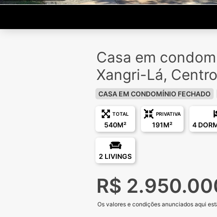
Casa em condomí
Xangri-Lá, Centr
CASA EM CONDOMÍNIO FECHADO
TOTAL
PRIVATIVA
540M²
191M²
4 DOR
2 LIVINGS
R$ 2.950.00
Os valores e condições anunciados aqui estã