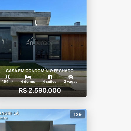
CASA EM CONDOMÍNIO FECHADO
194m²
4 dorms
4 suítes
2 vagas
R$ 2.590.000
ANGRI-LÁ
129
ntro