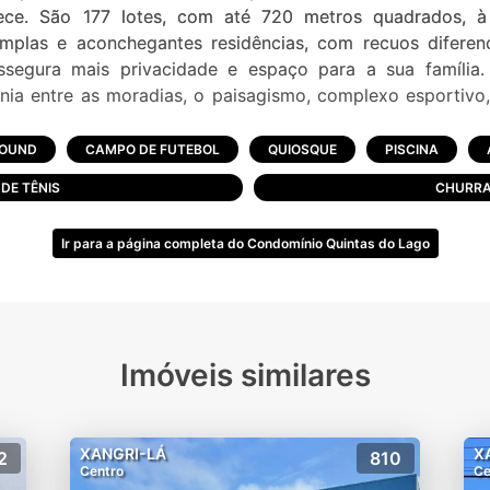
ece. São 177 lotes, com até 720 metros quadrados, à
mplas e aconchegantes residências, com recuos diferen
assegura mais privacidade e espaço para a sua família. E
nia entre as moradias, o paisagismo, complexo esportivo
junto e muito verde. A localização, a infraestrutura de qu
 áreas de esportes, lazer e diversão à vontade, segurança
ROUND
CAMPO DE FUTEBOL
QUIOSQUE
PISCINA
ticas do Quintas do Lago.
DE TÊNIS
CHURRA
Ir para a página completa do Condomínio Quintas do Lago
o
Imóveis similares
antes
XANGRI-LÁ
X
2
810
Centro
Ce