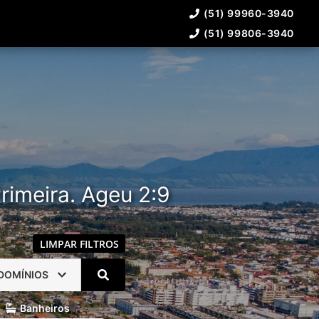
(51) 99960-3940
(51) 99806-3940
rimeira. Ageu 2:9
LIMPAR FILTROS
DOMÍNIOS
Banheiros