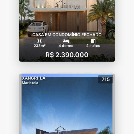
CASA EM CONDOMÍNIO FECHADO
233m²
4 dorms
4 suítes
R$ 2.390.000
XANGRI-LÁ
715
Maristela