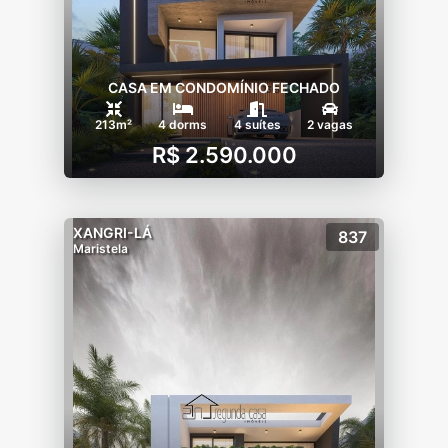
CASA EM CONDOMÍNIO FECHADO
213m²
4 dorms
4 suítes
2 vagas
R$ 2.590.000
XANGRI-LÁ
837
Maristela