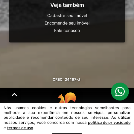
Veja também
Cadastre seu imóvel
Encomende seu imóvel
Fale conosco
CRECI
24.167-J
Nós usamos cookies e outras tecnologias semelhantes para
melhorar a sua experiência em nossos serviços, personalizar
© DESENVOLVIDO PELA
AGIL.NET
publicidade e recomendar conteúdo de seu interesse. Ao utilizar
política de privacidade
nossos serviços, você concorda com nossa
Nós usamos cookies e outras tecnologias semelhantes para melhorar a
termos de uso
sua experiência em nossos serviços, personalizar publicidade e
e
.
recomendar conteúdo de seu interesse. Ao utilizar nossos serviços,