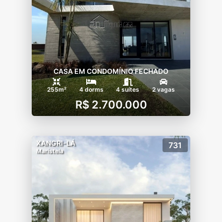
CASA EM CONDOMÍNIO FECHADO
255m²
4 dorms
4 suítes
2 vagas
R$ 2.700.000
XANGRI-LÁ
731
Maristela