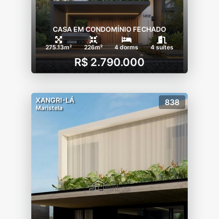
CASA EM CONDOMÍNIO FECHADO
275.13m²
226m²
4 dorms
4 suítes
R$ 2.790.000
XANGRI-LÁ
838
Maristela