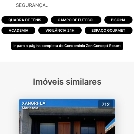
SEGURANÇA
-Pórtico com acesso monitorado
-Cancelas e guarita blindada
QUADRA DE TÊNIS
CAMPO DE FUTEBOL
PISCINA
-Portões eletrônicos
ACADEMIA
VIGILÂNCIA 24H
ESPAÇO GOURMET
-Projeto de segurança
Ir para a página completa do Condomínio Zen Concept Resort
CLUBE
-Lounge molhado
-Piscina com borda infinita
-Pool bar
-Piscina indoor
Imóveis similares
-Sauna
-Sala de massagem
-2 espaços gourmet
XANGRI-LÁ
712
-Fitness
Maristela
-Lounge Zen
-Lounge mirante