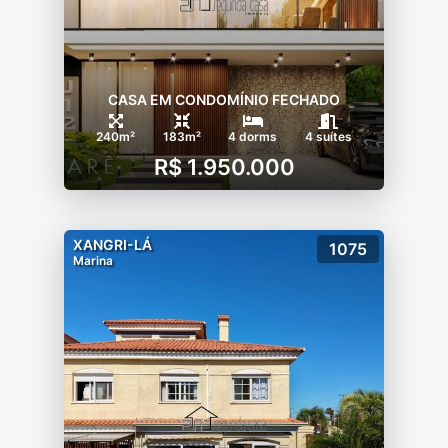
- Playground
- Ciclovia
CASA EM CONDOMÍNIO FECHADO
- Quiosque
240m²
183m²
4 dorms
4 suítes
R$ 1.950.000
- Quadra poliesportiva
- Beach tênis
XANGRI-LÁ
1075
Marina
- Quadra futvôlei
- Clube
- Piscina adulto
- Piscina infantil