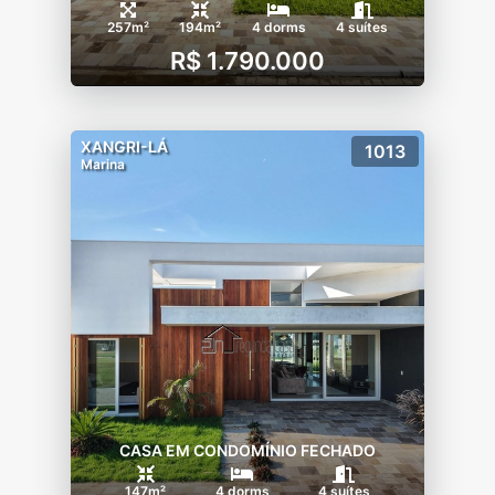
257m²
194m²
4 dorms
4 suítes
R$ 1.790.000
XANGRI-LÁ
1013
Marina
CASA EM CONDOMÍNIO FECHADO
147m²
4 dorms
4 suítes