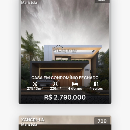
Maristela
CASA EM CONDOMÍNIO FECHADO
275.13m²
226m²
4 dorms
4 suítes
R$ 2.790.000
XANGRI-LÁ
709
Maristela