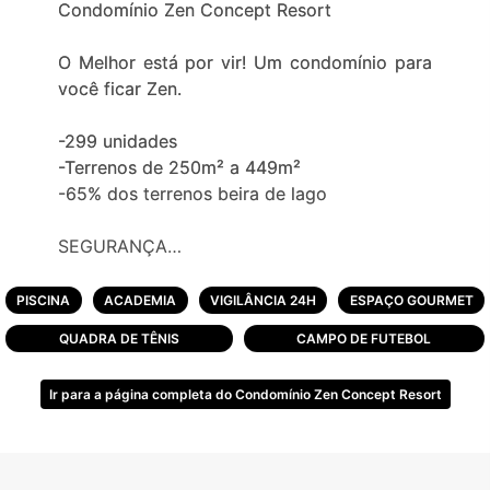
Condomínio Zen Concept Resort
O Melhor está por vir! Um condomínio para
você ficar Zen.
-299 unidades
-Terrenos de 250m² a 449m²
-65% dos terrenos beira de lago
SEGURANÇA
-Pórtico com acesso monitorado
-Cancelas e guarita blindada
PISCINA
ACADEMIA
VIGILÂNCIA 24H
ESPAÇO GOURMET
-Portões eletrônicos
QUADRA DE TÊNIS
CAMPO DE FUTEBOL
-Projeto de segurança
Ir para a página completa do Condomínio Zen Concept Resort
CLUBE
-Lounge molhado
-Piscina com borda infinita
-Pool bar