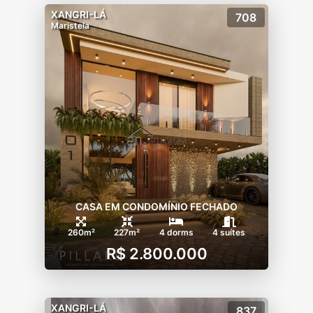
XANGRI-LÁ
708
Maristela
CASA EM CONDOMÍNIO FECHADO
260m²
227m²
4 dorms
4 suítes
R$ 2.800.000
XANGRI-LÁ
837