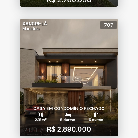
KIDS
-Piscina infantil
-Playground
XANGRI-LÁ
707
Maristela
CASA ZEN
-Casa de apoio junto ao mar para uso
exclusivo dos condôminos.
CASA EM CONDOMÍNIO FECHADO
225m²
5 dorms
5 suítes
R$ 2.890.000