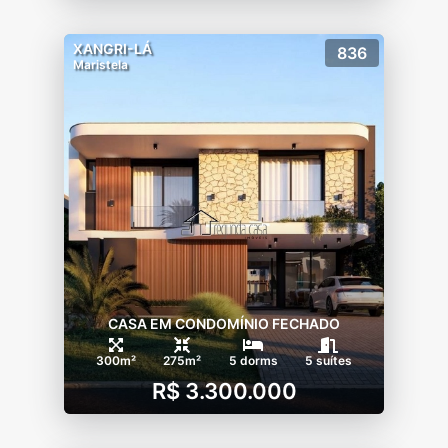
XANGRI-LÁ
836
Maristela
CASA EM CONDOMÍNIO FECHADO
300m²
275m²
5 dorms
5 suítes
R$ 3.300.000