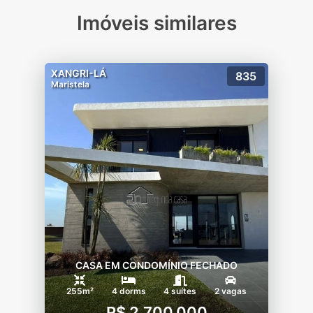
-Piscina indoor
Imóveis similares
-Sauna
-Sala de massagem
-2 espaços gourmet
XANGRI-LÁ
835
-Fitness
Maristela
-Lounge Zen
-Lounge mirante
ESPORTES
-Quadra de tênis coberta com piso de
saibro
-Quadra de tênis descoberta com piso
rápido
-2 quadras de beach tennis
-Lounge gourmet
-Quadra de futebol 7
CASA EM CONDOMÍNIO FECHADO
-Quadra de futebol 5
255m²
4 dorms
4 suítes
2 vagas
R$ 2.700.000