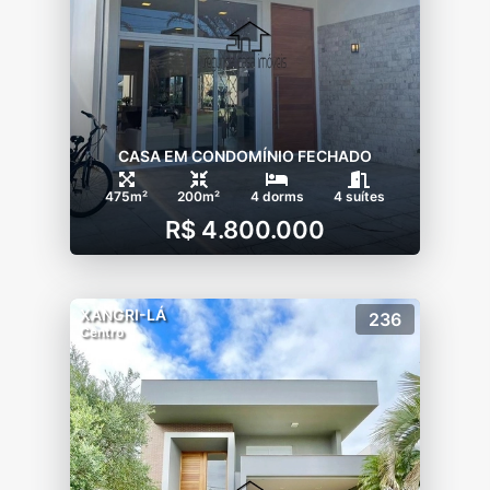
CASA EM CONDOMÍNIO FECHADO
475m²
200m²
4 dorms
4 suítes
R$ 4.800.000
XANGRI-LÁ
236
Centro