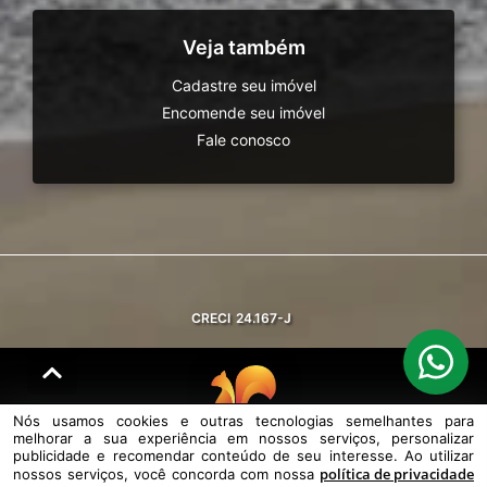
Veja também
Cadastre seu imóvel
Encomende seu imóvel
Fale conosco
CRECI
24.167-J
Nós usamos cookies e outras tecnologias semelhantes para
melhorar a sua experiência em nossos serviços, personalizar
© DESENVOLVIDO PELA
AGIL.NET
publicidade e recomendar conteúdo de seu interesse. Ao utilizar
política de privacidade
nossos serviços, você concorda com nossa
Nós usamos cookies e outras tecnologias semelhantes para melhorar a