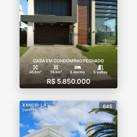
CASA EM CONDOMÍNIO FECHADO
453m²
363m²
5 dorms
5 suítes
R$ 5.850.000
XANGRI-LÁ
645
Centro