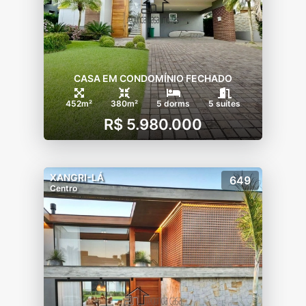
CASA EM CONDOMÍNIO FECHADO
452m²
380m²
5 dorms
5 suítes
R$ 5.980.000
XANGRI-LÁ
649
Centro