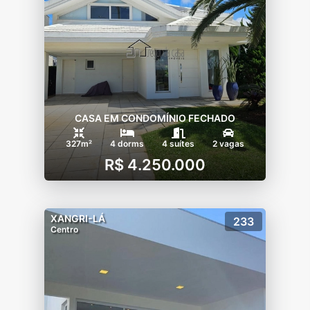
CASA EM CONDOMÍNIO FECHADO
327m²
4 dorms
4 suítes
2 vagas
R$ 4.250.000
XANGRI-LÁ
233
Centro