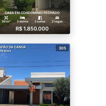
CASA EM CONDOMÍNIO FECHADO
261m²
3 dorms
2 suítes
2 vagas
R$ 1.850.000
APÃO DA CANOA
305
na Nova