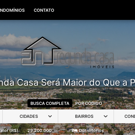
(51) 99960-3940
(51) 99806-3940
NDOMÍNIOS
CONTATO
nda Casa Será Maior do Que a P
BUSCA COMPLETA
POR CÓDIGO
CIDADES
BAIRROS
CON
alor (R$)
29.200.000
Dormitórios