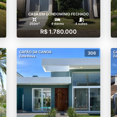
CASA EM CONDOMÍNIO FECHADO
250m²
4 dorms
4 suítes
R$ 1.780.000
CAPÃO DA CANOA
C
8
306
Zona Nova
Zo