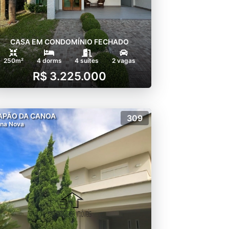
CASA EM CONDOMÍNIO FECHADO
250m²
4 dorms
4 suítes
2 vagas
R$ 3.225.000
APÃO DA CANOA
309
na Nova