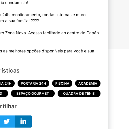
io condomínio!
 24h, monitoramento, rondas internas e muro
ra a sua família! ????
o Zona Nova. Acesso facilitado ao centro de Capão
s as melhores opções disponíveis para você e sua
ísticas
IA 24H
PORTARIA 24H
PISCINA
ACADEMIA
D
ESPAÇO GOURMET
QUADRA DE TÊNIS
tilhar