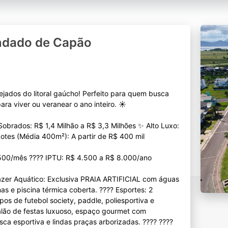
ndado de Capão
ejados do litoral gaúcho! Perfeito para quem busca
ra viver ou veranear o ano inteiro. ☀️
obrados: R$ 1,4 Milhão a R$ 3,3 Milhões ✨ Alto Luxo:
otes (Média 400m²): A partir de R$ 400 mil
500/mês ???? IPTU: R$ 4.500 a R$ 8.000/ano
er Aquático: Exclusiva PRAIA ARTIFICIAL com águas
as e piscina térmica coberta. ???? Esportes: 2
pos de futebol society, paddle, poliesportiva e
Salão de festas luxuoso, espaço gourmet com
sca esportiva e lindas praças arborizadas. ???? ????