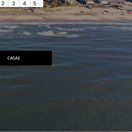
2
3
4
5
+
CASAS