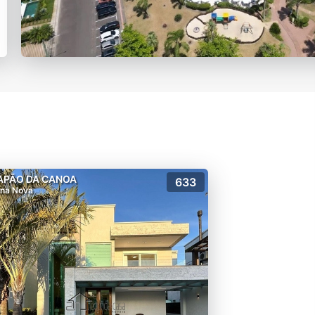
APÃO DA CANOA
633
na Nova