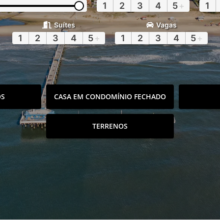
1
2
3
4
5
+
1
Suítes
Vagas
1
2
3
4
5
+
1
2
3
4
5
+
OS
CASA EM CONDOMÍNIO FECHADO
TERRENOS