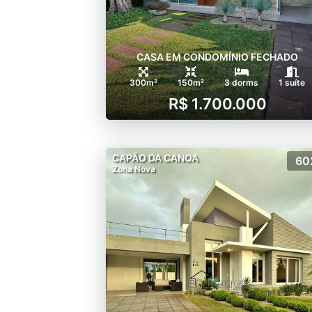
CASA EM CONDOMÍNIO FECHADO
300m²
150m²
3 dorms
1 suíte
R$ 1.700.000
CAPÃO DA CANOA
60
Zona Nova