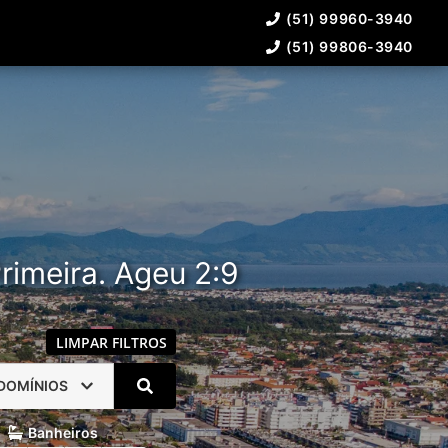
(51) 99960-3940
(51) 99806-3940
rimeira. Ageu 2:9
LIMPAR FILTROS
DOMÍNIOS
Banheiros