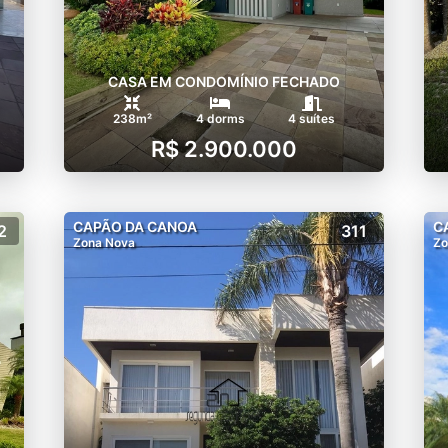
CASA EM CONDOMÍNIO FECHADO
238m²
4 dorms
4 suítes
R$ 2.900.000
CAPÃO DA CANOA
C
2
311
Zona Nova
Zo