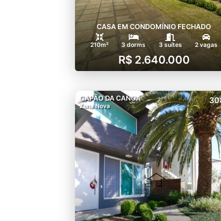
CASA EM CONDOMÍNIO FECHADO
210m²
3 dorms
3 suítes
2 vagas
R$ 2.640.000
CAPÃO DA CANOA
30
Zona Nova