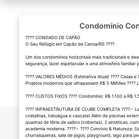
Condomínio Co
???? CONDADO DE CAPÃO
O Seu Refúgio em Capão da Canoa/RS ????
Um dos condomínios horizontais mais tradicionais e des
segurança, lazer espetacular e uma atmosfera familiar pa
???? VALORES MÉDIOS (Estimativa Atual) ???? Casas e S
Projetos modernos que ultrapassam R$ 5 Milhões ????️ L
???? CUSTOS FIXOS ???? Condomínio: R$ 1.100 a R$ 1.
????️ INFRAESTRUTURA DE CLUBE COMPLETA ????‍♂️ Laz
cristalinas, toboágua e cascata! Além de piscinas extern
quadras de tênis de saibro (cobertas), 2 sintéticas, cam
academia moderna. ????️‍♂️ ???? Convívio & Natureza: 
churrasqueiras, sala de jogos, playground, lago para pe