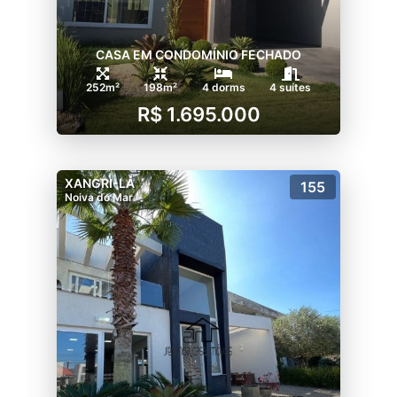
CASA EM CONDOMÍNIO FECHADO
252m²
198m²
4 dorms
4 suítes
R$ 1.695.000
XANGRI-LÁ
155
Noiva do Mar