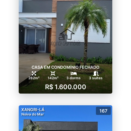
CASA EM CONDOMÍNIO FECHADO
282m²
142m²
3 dorms
3 suítes
R$ 1.600.000
XANGRI-LÁ
167
Noiva do Mar