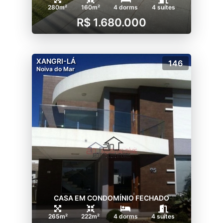
280m²
160m²
4 dorms
4 suítes
R$ 1.680.000
XANGRI-LÁ
146
Noiva do Mar
CASA EM CONDOMÍNIO FECHADO
265m²
222m²
4 dorms
4 suítes