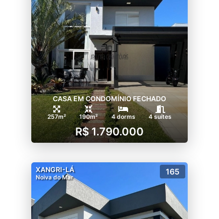
CASA EM CONDOMÍNIO FECHADO
257m²
190m²
4 dorms
4 suítes
R$ 1.790.000
XANGRI-LÁ
165
Noiva do Mar