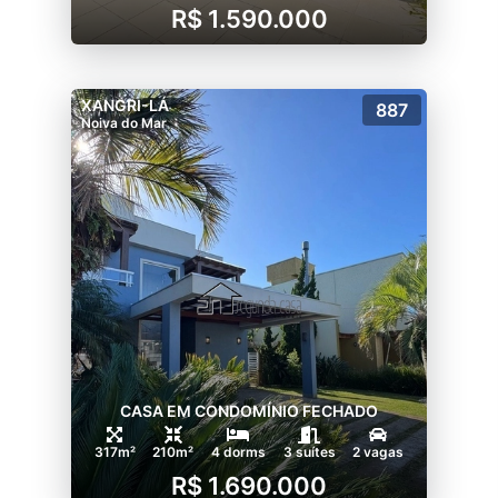
R$ 1.590.000
XANGRI-LÁ
887
Noiva do Mar
CASA EM CONDOMÍNIO FECHADO
317m²
210m²
4 dorms
3 suítes
2 vagas
R$ 1.690.000