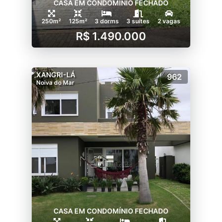
CASA EM CONDOMÍNIO FECHADO
250m²
125m²
3 dorms
3 suítes
2 vagas
R$ 1.490.000
XANGRI-LÁ
962
Noiva do Mar
CASA EM CONDOMÍNIO FECHADO