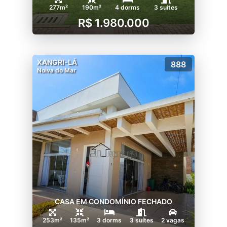
277m²
190m²
4 dorms
3 suítes
R$ 1.980.000
XANGRI-LÁ
888
Noiva do Mar
CASA EM CONDOMÍNIO FECHADO
253m²
135m²
3 dorms
3 suítes
2 vagas