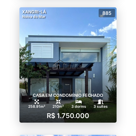
XANGRI-LÁ
885
Noiva do Mar
CASA EM CONDOMÍNIO FECHADO
258.91m²
210m²
3 dorms
3 suítes
R$ 1.750.000