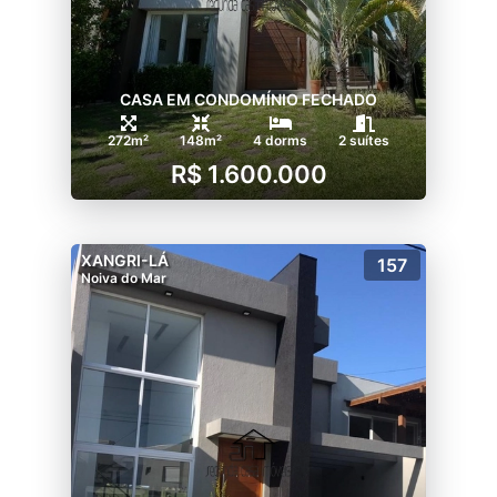
CASA EM CONDOMÍNIO FECHADO
272m²
148m²
4 dorms
2 suítes
R$ 1.600.000
XANGRI-LÁ
157
Noiva do Mar