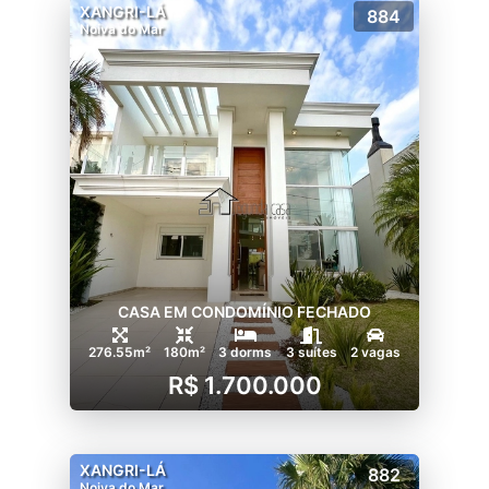
XANGRI-LÁ
884
Noiva do Mar
CASA EM CONDOMÍNIO FECHADO
276.55m²
180m²
3 dorms
3 suítes
2 vagas
R$ 1.700.000
XANGRI-LÁ
882
Noiva do Mar