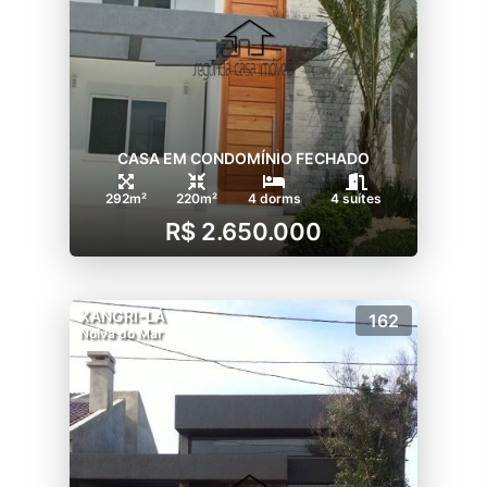
CASA EM CONDOMÍNIO FECHADO
292m²
220m²
4 dorms
4 suítes
R$ 2.650.000
XANGRI-LÁ
162
Noiva do Mar