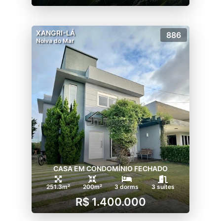
XANGRI-LÁ
886
Noiva do Mar
CASA EM CONDOMÍNIO FECHADO
251.3m²
200m²
3 dorms
3 suítes
R$ 1.400.000