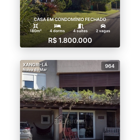
CASA EM CONDOMÍNIO FECHADO
180m²
4 dorms
4 suítes
2 vagas
R$ 1.800.000
XANGRI-LÁ
964
Noiva do Mar