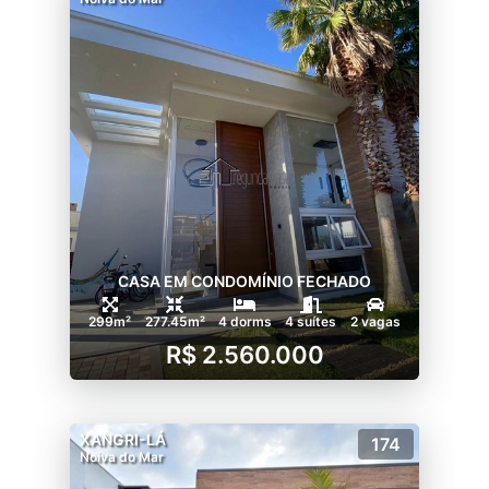
CASA EM CONDOMÍNIO FECHADO
299m²
277.45m²
4 dorms
4 suítes
2 vagas
R$ 2.560.000
XANGRI-LÁ
174
Noiva do Mar