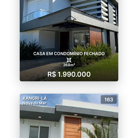
CASA EM CONDOMÍNIO FECHADO
268m²
R$ 1.990.000
XANGRI-LÁ
163
Noiva do Mar