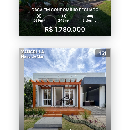
CASA EM CONDOMÍNIO FECHADO
269m²
249m²
5 dorms
R$ 1.780.000
XANGRI-LÁ
151
Noiva do Mar