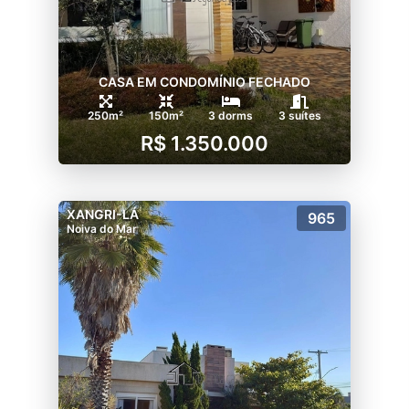
CASA EM CONDOMÍNIO FECHADO
250m²
150m²
3 dorms
3 suítes
R$ 1.350.000
XANGRI-LÁ
965
Noiva do Mar