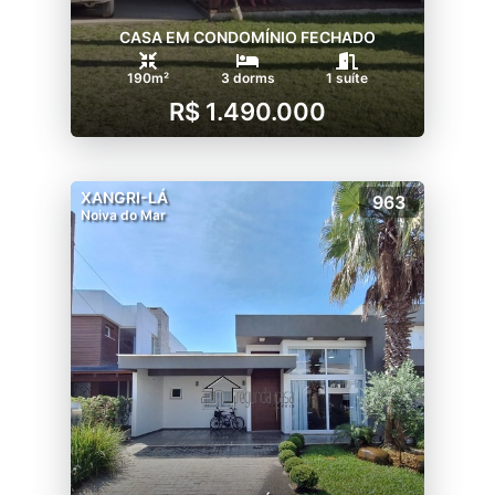
CASA EM CONDOMÍNIO FECHADO
190m²
3 dorms
1 suíte
R$ 1.490.000
XANGRI-LÁ
963
Noiva do Mar