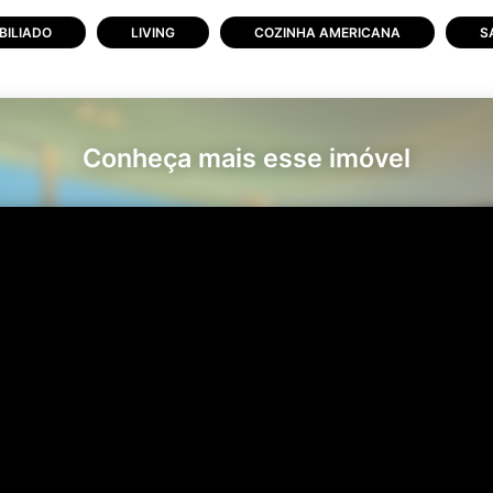
BILIADO
LIVING
COZINHA AMERICANA
S
Conheça mais esse imóvel