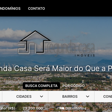
(51) 99960-3940
(51) 99806-3940
NDOMÍNIOS
CONTATO
nda Casa Será Maior do Que a P
BUSCA COMPLETA
POR CÓDIGO
CIDADES
BAIRROS
CON
alor (R$)
29.200.000
Dormitórios