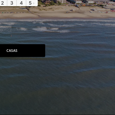
2
3
4
5
+
CASAS