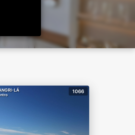
ANGRI-LÁ
1066
ntro