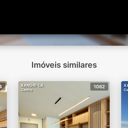
Imóveis similares
XANGRI-LÁ
X
4
1062
Centro
Ce