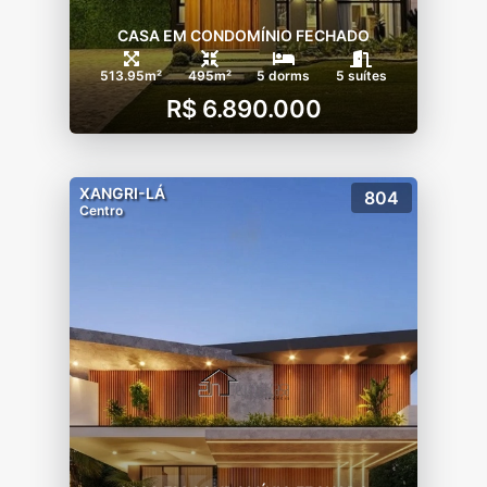
CASA EM CONDOMÍNIO FECHADO
513.95m²
495m²
5 dorms
5 suítes
R$ 6.890.000
XANGRI-LÁ
804
Centro