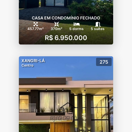
CASA EM CONDOMÍNIO FECHADO
457.77m²
370m²
5 dorms
5 suítes
R$ 6.950.000
XANGRI-LÁ
275
Centro