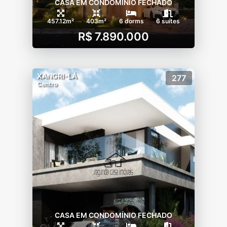
CASA EM CONDOMÍNIO FECHADO
457.12m²
403m²
6 dorms
6 suítes
R$ 7.890.000
XANGRI-LÁ
277
Centro
CASA EM CONDOMÍNIO FECHADO