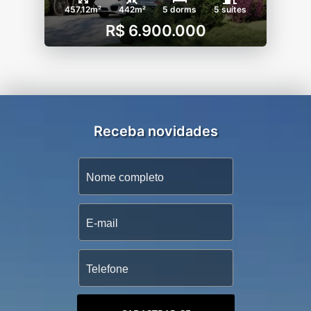
457.12m²
442m²
5 dorms
5 suítes
R$ 6.900.000
Receba novidades