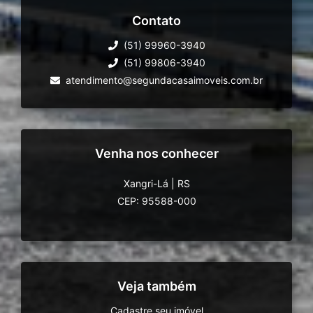
Contato
(51) 99960-3940
(51) 99806-3940
atendimento@segundacasaimoveis.com.br
Venha nos conhecer
Xangri-Lá
|
RS
CEP: 95588-000
Veja também
Cadastre seu imóvel