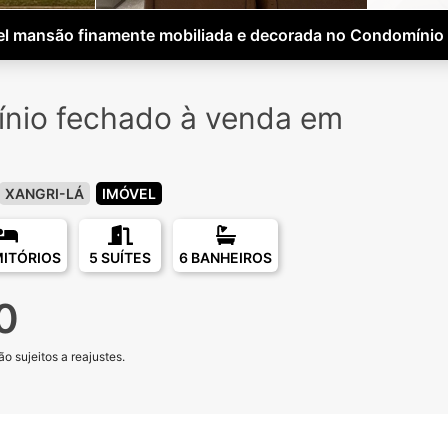
vel mansão finamente mobiliada e decorada no Condomínio
nio fechado à venda em
o
XANGRI-LÁ
IMÓVEL
MITÓRIOS
5 SUÍTES
6 BANHEIROS
0
o sujeitos a reajustes.