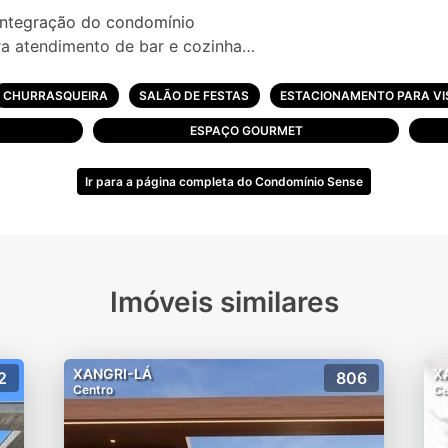
 integração do condomínio
ara atendimento de bar e cozinha
ara integração e relax integrado com a piscina
o condominial e versátil para festas externas
CHURRASQUEIRA
SALÃO DE FESTAS
ESTACIONAMENTO PARA VI
r direto à piscina
ESPAÇO GOURMET
d = área interna e externa com suporte para atendimento 
/alimentação
Ir para a página completa do Condomínio Sense
o aos adolescentes com ambiente descolado e atrações par
gada e deck
para o lago
Imóveis similares
atação
r e áreas cobertas
XANGRI-LÁ
X
2
806
Centro
Ce
úde e lazer