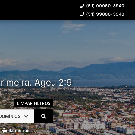
(51) 99960-3940
(51) 99806-3940
rimeira. Ageu 2:9
LIMPAR FILTROS
DOMÍNIOS
Banheiros