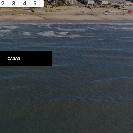
2
3
4
5
+
CASAS