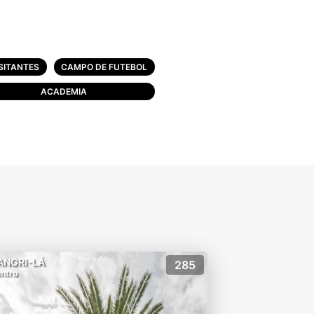
SITANTES
CAMPO DE FUTEBOL
ACADEMIA
às crianças
a diversão e curtição
ANGRI-LÁ
285
ntro