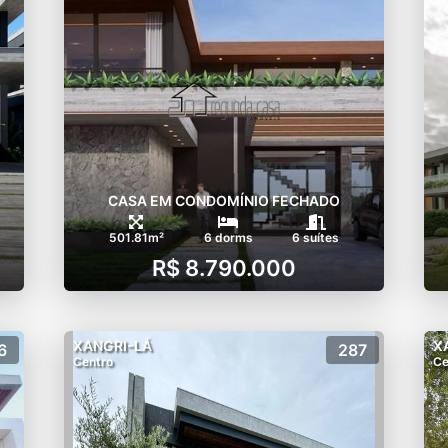
assagens
erligada com os lagos
ino e família
as em saibro
grama natural
CASA EM CONDOMÍNIO FECHADO
501.81m²
6 dorms
6 suítes
R$ 8.790.000
a
XANGRI-LÁ
X
6
287
Centro
Ce
adeiras e guarda-sóis