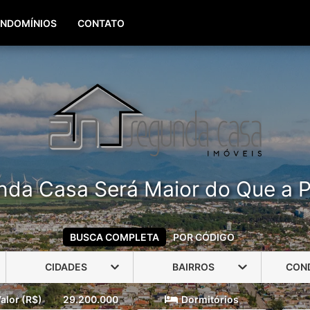
(51) 99960-3940
(51) 99806-3940
NDOMÍNIOS
CONTATO
nda Casa Será Maior do Que a P
BUSCA COMPLETA
POR CÓDIGO
CIDADES
BAIRROS
CON
alor (R$)
29.200.000
Dormitórios