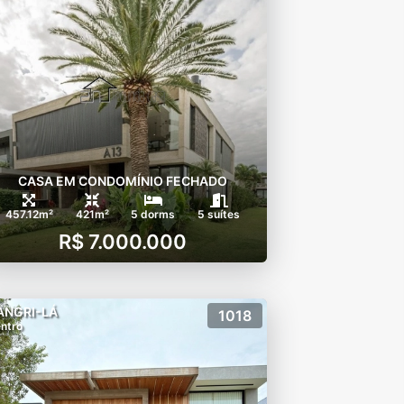
CASA EM CONDOMÍNIO FECHADO
457.12m²
421m²
5 dorms
5 suítes
R$ 7.000.000
ANGRI-LÁ
1018
ntro