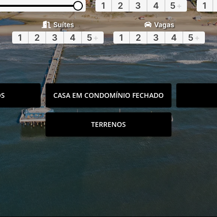
1
2
3
4
5
+
1
Suítes
Vagas
1
2
3
4
5
+
1
2
3
4
5
+
OS
CASA EM CONDOMÍNIO FECHADO
TERRENOS