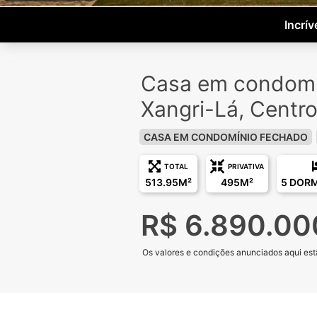
Incrí
Casa em condomí
Xangri-Lá, Centr
CASA EM CONDOMÍNIO FECHADO
TOTAL
PRIVATIVA
513.95M²
495M²
5 DOR
R$ 6.890.00
Os valores e condições anunciados aqui estã