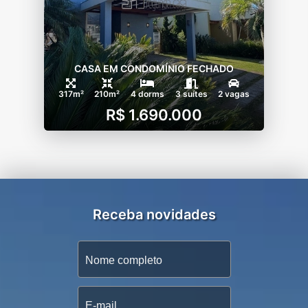
CASA EM CONDOMÍNIO FECHADO
317m²
210m²
4 dorms
3 suítes
2 vagas
R$ 1.690.000
Receba novidades