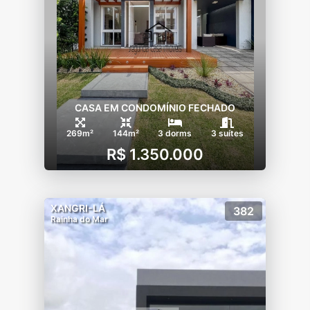
CASA EM CONDOMÍNIO FECHADO
269m²
144m²
3 dorms
3 suítes
R$ 1.350.000
XANGRI-LÁ
382
Rainha do Mar