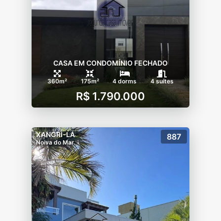
CASA EM CONDOMÍNIO FECHADO
360m²
175m²
4 dorms
4 suítes
R$ 1.790.000
XANGRI-LÁ
887
Noiva do Mar