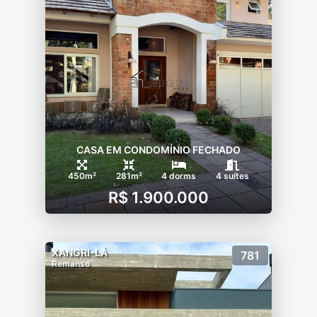
-Praça com Equipamentos de ginastica ao ar
livre;
-Praça de luau;
-Praça temática;
-Circuito de caminhada e ciclovia com
3.300m.;
-Pet agility;
-Quadra esportiva;
-Campo de futebol gramado;
CASA EM CONDOMÍNIO FECHADO
-Quadra de tênis de saibro;
-Quadra de vôlei de praia e futebol;
450m²
281m²
4 dorms
4 suítes
-Ancoradouro de esportes náuticos sem
R$ 1.900.000
motor;
-Pórtico com guarita;
XANGRI-LÁ
781
Remanso