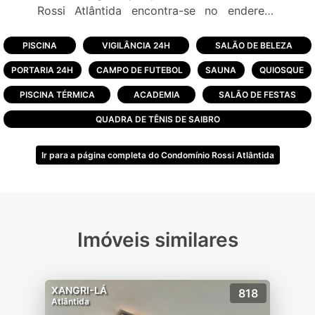
Rossi Atlântida encontra-se no endereço
mais nobre do litoral gaúcho.
O Rossi Atlântida é um condomínio de
PISCINA
VIGILÂNCIA 24H
SALÃO DE BELEZA
unidades de 01 a 04 dormitórios e sobrados
PORTARIA 24H
CAMPO DE FUTEBOL
SAUNA
QUIOSQUE
de 04 suítes prontos para acolher a sua
família.
PISCINA TÉRMICA
ACADEMIA
SALÃO DE FESTAS
Um condomínio incomparável com 95% das
QUADRA DE TÊNIS DE SAIBRO
unidades beira lago.
Um condomínio com infraestrutura de resort
Ir para a página completa do Condomínio Rossi Atlântida
para você aproveitar junto com sua família.
O Rossi Atlântida oferece infraestrutura
completa:
-Restaurante;
Imóveis similares
-Paradouro a beira mar;
-Academia;
-Playground;
XANGRI-LÁ
818
-Sauna;
Atlântida
-Brinquedoteca;