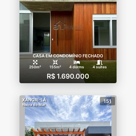
CASA EM CONDOMÍNIO FECHADO
250m²
155m²
4 dorms
4 suítes
R$ 1.690.000
XANGRI-LÁ
151
Noiva do Mar