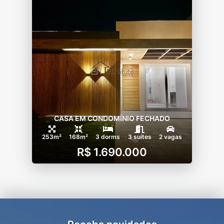
CASA EM CONDOMÍNIO FECHADO
253m²
168m²
3 dorms
3 suítes
2 vagas
R$ 1.690.000