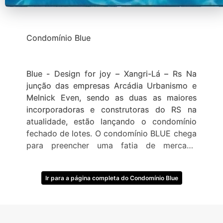
Condomínio Blue
Blue - Design for joy – Xangri-Lá – Rs Na
junção das empresas Arcádia Urbanismo e
Melnick Even, sendo as duas as maiores
incorporadoras e construtoras do RS na
atualidade, estão lançando o condomínio
fechado de lotes. O condomínio BLUE chega
para preencher uma fatia de mercado
carente dentre os condomínios fechados de
Xangri-Lá para clientes que procuram um
Ir para a página completa do Condomínio Blue
condomínio no centro da cidade e próximo
ao mar com fácil acesso pela Av.
Paraguassú, localização privilegiada no
ponto mais nobre entre os condomínio