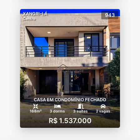
XANGRI-LÁ
943
Centro
CASA EM CONDOMÍNIO FECHADO
168m²
3 dorms
3 suítes
2 vagas
R$ 1.537.000