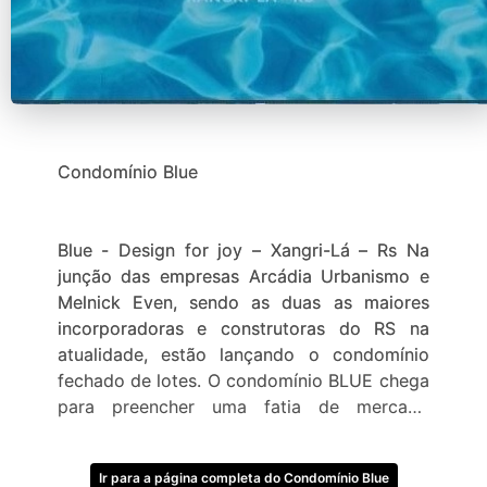
Condomínio Blue
Blue - Design for joy – Xangri-Lá – Rs Na
junção das empresas Arcádia Urbanismo e
Melnick Even, sendo as duas as maiores
incorporadoras e construtoras do RS na
atualidade, estão lançando o condomínio
fechado de lotes. O condomínio BLUE chega
para preencher uma fatia de mercado
carente dentre os condomínios fechados de
Xangri-Lá para clientes que procuram um
Ir para a página completa do Condomínio Blue
condomínio no centro da cidade e próximo