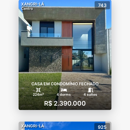
XANGRI-LÁ
743
- Estacionamento
Centro
- Estacionamento para Visitantes
- Guarita
- Jardim
- Lago
- Muro
- Piscina Térmica
- Piscina Social
- Playground
- Portaria 24 Hrs
- Quadra Esportes
- Quadra Tênis Coberta
CASA EM CONDOMÍNIO FECHADO
- Quiosque
224m²
4 dorms
4 suítes
- Sala Fitness
R$ 2.390.000
- 2 Salões de Festas
- Segurança
XANGRI-LÁ
925