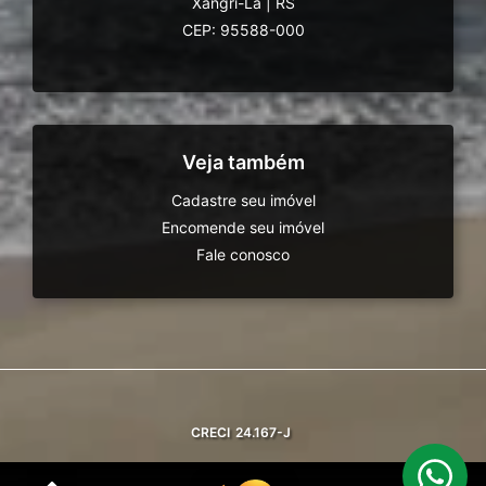
Xangri-Lá
|
RS
CEP: 95588-000
Veja também
Cadastre seu imóvel
Encomende seu imóvel
Fale conosco
CRECI
24.167-J