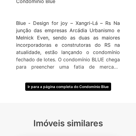
Condomínio Blue
Blue - Design for joy – Xangri-Lá – Rs Na
junção das empresas Arcádia Urbanismo e
Melnick Even, sendo as duas as maiores
incorporadoras e construtoras do RS na
atualidade, estão lançando o condomínio
fechado de lotes. O condomínio BLUE chega
para preencher uma fatia de mercado
carente dentre os condomínios fechados de
Xangri-Lá para clientes que procuram um
Ir para a página completa do Condomínio Blue
condomínio no centro da cidade e próximo
ao mar com fácil acesso pela Av.
Paraguassú, localização privilegiada no
ponto mais nobre entre os condomínio
Enseada Xangri-Lá e Las Dunas Beira Mar,
Imóveis similares
com terrenos de 250 m² a 460 m² . O
condomínio: