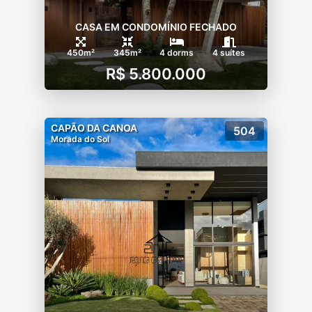
CASA EM CONDOMÍNIO FECHADO
450m²
345m²
4 dorms
4 suítes
R$ 5.800.000
CAPÃO DA CANOA
504
Morada do Sol