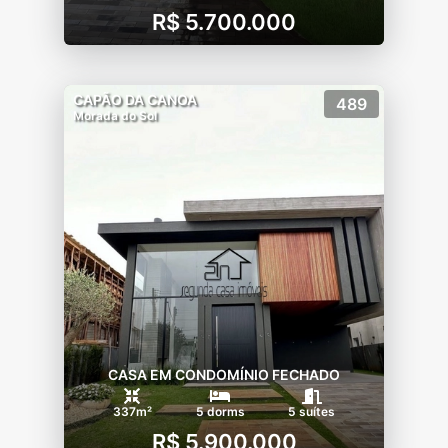
R$ 5.700.000
CAPÃO DA CANOA
489
Morada do Sol
CASA EM CONDOMÍNIO FECHADO
337m²
5 dorms
5 suítes
R$ 5.900.000