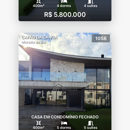
400m²
4 dorms
4 suítes
R$ 5.800.000
CAPÃO DA CANOA
1058
Morada do Sol
CASA EM CONDOMÍNIO FECHADO
400m²
5 dorms
5 suítes