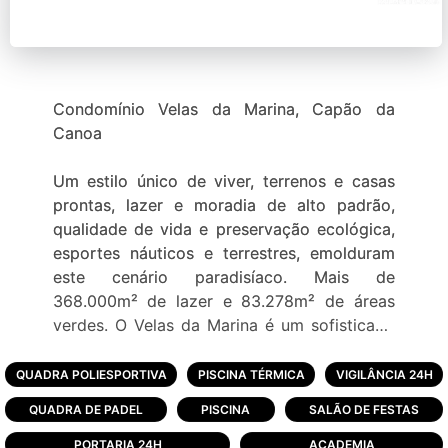
Condomínio Velas da Marina, Capão da
Canoa
Um estilo único de viver, terrenos e casas
prontas, lazer e moradia de alto padrão,
qualidade de vida e preservação ecológica,
esportes náuticos e terrestres, emolduram
este cenário paradisíaco. Mais de
368.000m² de lazer e 83.278m² de áreas
verdes. O Velas da Marina é um sofisticado
empreendimento imobiliário a beira da lagoa
dos quadros junto a natureza e com duas
QUADRA POLIESPORTIVA
PISCINA TÉRMICA
VIGILÂNCIA 24H
marinas exclusivas. Você é nosso convidado
QUADRA DE PADEL
PISCINA
SALÃO DE FESTAS
especial para conhecer esse novo conceito
de morar bem. Uma infraestrutura de alto
PORTARIA 24H
ACADEMIA