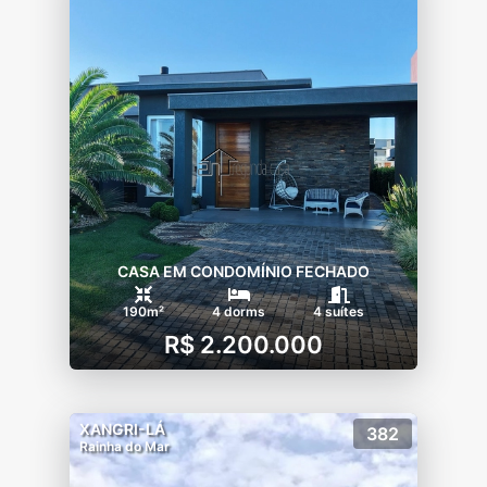
CASA EM CONDOMÍNIO FECHADO
190m²
4 dorms
4 suítes
R$ 2.200.000
XANGRI-LÁ
382
Rainha do Mar