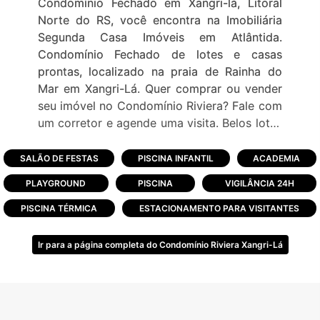
Condomínio Fechado em Xangri-lá, Litoral
Norte do RS, você encontra na Imobiliária
Segunda Casa Imóveis em Atlântida.
Condomínio Fechado de lotes e casas
prontas, localizado na praia de Rainha do
Mar em Xangri-Lá. Quer comprar ou vender
seu imóvel no Condomínio Riviera? Fale com
um corretor e agende uma visita. Belos lotes
para construir e excelentes casas e
sobrados à venda! Imagine um condomínio
SALÃO DE FESTAS
PISCINA INFANTIL
ACADEMIA
que está ali, só esperando você e sua família
PLAYGROUND
PISCINA
VIGILÂNCIA 24H
para usufruir do melhor no litoral. Quer
descanso? Então que tal o privilégio de
PISCINA TÉRMICA
ESTACIONAMENTO PARA VISITANTES
construir a sua casa em meio à natureza ou
ainda comprar seu imóvel pronto?
Ir para a página completa do Condomínio Riviera Xangri-Lá
Temos excelentes construtores para lhe
indicar! No Riviera Xangri-lá, 90% dos 366
lotes possui frente para um espelho d´água
ou para áreas verdes. Além disso, as áreas