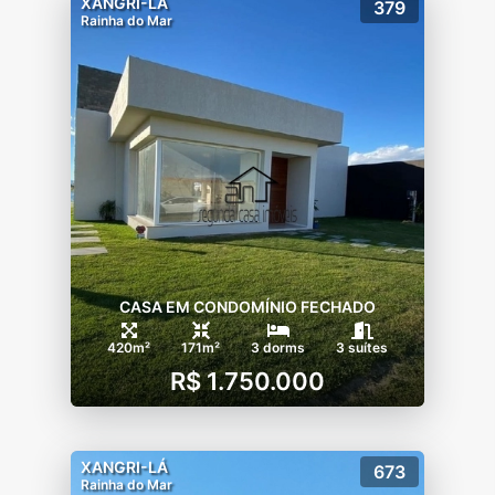
XANGRI-LÁ
379
Rainha do Mar
CASA EM CONDOMÍNIO FECHADO
420m²
171m²
3 dorms
3 suítes
R$ 1.750.000
XANGRI-LÁ
673
Rainha do Mar