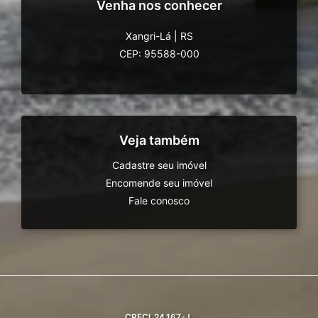
Venha nos conhecer
Xangri-Lá
|
RS
CEP: 95588-000
Veja também
Cadastre seu imóvel
Encomende seu imóvel
Fale conosco
CRECI
24.167-J