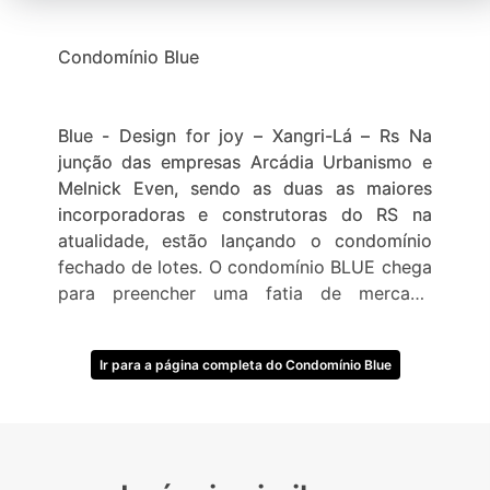
Condomínio Blue
Blue - Design for joy – Xangri-Lá – Rs Na
junção das empresas Arcádia Urbanismo e
Melnick Even, sendo as duas as maiores
incorporadoras e construtoras do RS na
atualidade, estão lançando o condomínio
fechado de lotes. O condomínio BLUE chega
para preencher uma fatia de mercado
carente dentre os condomínios fechados de
Xangri-Lá para clientes que procuram um
Ir para a página completa do Condomínio Blue
condomínio no centro da cidade e próximo
ao mar com fácil acesso pela Av.
Paraguassú, localização privilegiada no
ponto mais nobre entre os condomínio
Enseada Xangri-Lá e Las Dunas Beira Mar,