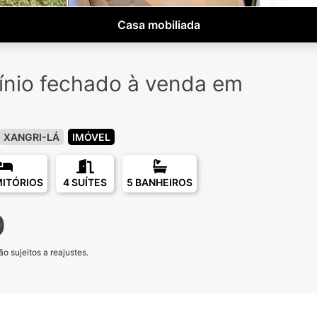
Casa mobiliada
nio fechado à venda em
o
XANGRI-LÁ
IMÓVEL
MITÓRIOS
4 SUÍTES
5 BANHEIROS
0
o sujeitos a reajustes.