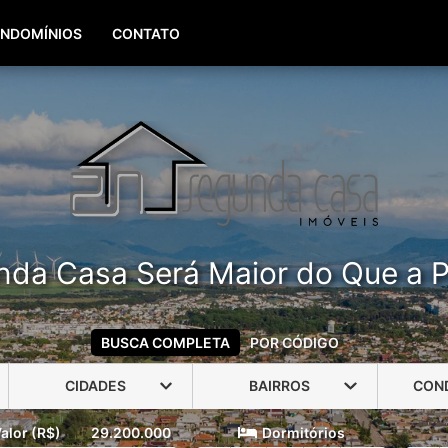
(51) 99960-3940
(51) 99806-3940
NDOMÍNIOS
CONTATO
nda Casa Será Maior do Que a P
BUSCA COMPLETA
POR CÓDIGO
CIDADES
BAIRROS
CON
alor (R$)
29.200.000
Dormitórios