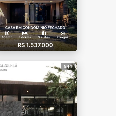
CASA EM CONDOMÍNIO FECHADO
168m²
3 dorms
3 suítes
2 vagas
R$ 1.537.000
ANGRI-LÁ
944
ntro