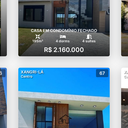
k;
CASA EM CONDOMÍNIO FECHADO
borda infinita para o lago;
195m²
4 dorms
4 suítes
R$ 2.160.000
e pergolados;
XANGRI-LÁ
X
6
67
nas;
Centro
Ce
e equipados;
a as piscinas e o lago;