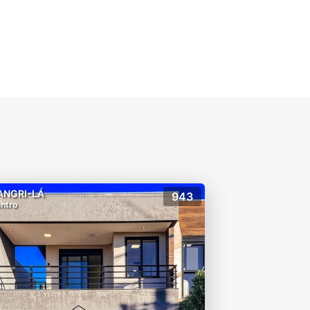
ANGRI-LÁ
943
ntro
ro de 2018;