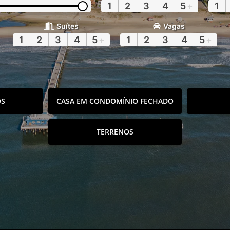
1
2
3
4
5
+
1
Suítes
Vagas
1
2
3
4
5
+
1
2
3
4
5
+
OS
CASA EM CONDOMÍNIO FECHADO
TERRENOS