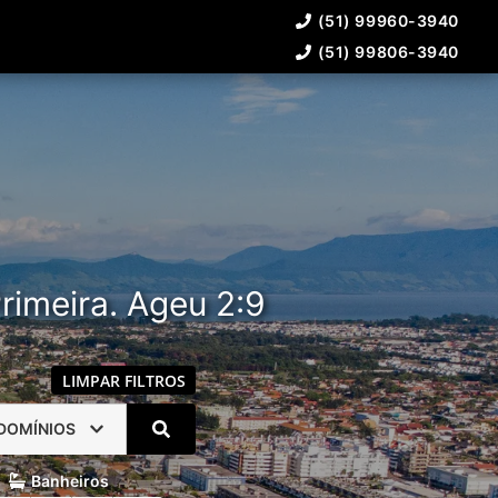
(51) 99960-3940
(51) 99806-3940
rimeira. Ageu 2:9
LIMPAR FILTROS
DOMÍNIOS
Banheiros